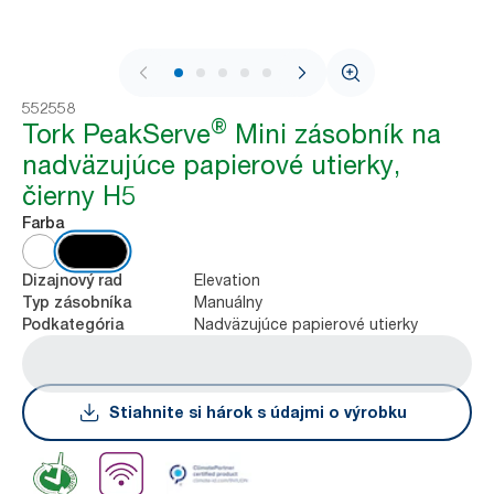
1 / 9
552558
®
Tork PeakServe
Mini zásobník na
nadväzujúce papierové utierky,
čierny H5
Farba
Elevation
Dizajnový rad
Manuálny
Typ zásobníka
Nadväzujúce papierové utierky
Podkategória
Stiahnite si hárok s údajmi o výrobku