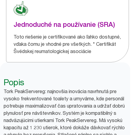
Jednoduché na používanie (SRA)
Toto riešenie je certifikované ako ľahko dostupné,
vďaka čomu je vhodné pre všetkých. * Certifikát
Švédskej reumatologickej asociácie
Popis
Tork PeakServereg: najnovšia inovácia navrhnutá pre
vysoko frekventované toalety a umyvárne, kde personál
potrebuje maximalizovať čas upratovania a udržať dobrú
plynulosť pre návštevníkov. Systém je kompatibilný s
nadväzujúcimi utierkami Tork PeakServereg. Má vysokú
kapacitu až 1 230 utierok, ktoré dokáže dávkovať rýchlo
a plynulo bez prerušenia. Stlačené náplne sa rýchlo a