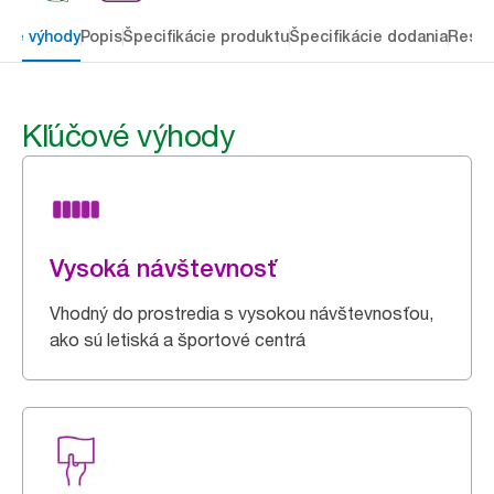
ové výhody
Popis
Špecifikácie produktu
Špecifikácie dodania
Resou
Kľúčové výhody
Vysoká návštevnosť
Vhodný do prostredia s vysokou návštevnosťou,
ako sú letiská a športové centrá