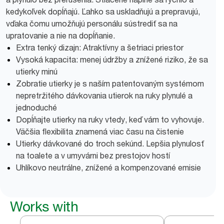
kedykoľvek dopĺňajú. Ľahko sa uskladňujú a prepravujú,
vďaka čomu umožňujú personálu sústrediť sa na
upratovanie a nie na dopĺňanie.
Extra tenký dizajn: Atraktívny a šetriaci priestor
Vysoká kapacita: menej údržby a znížené riziko, že sa
utierky minú
Zobratie utierky je s naším patentovaným systémom
nepretržitého dávkovania utierok na ruky plynulé a
jednoduché
Dopĺňajte utierky na ruky vtedy, keď vám to vyhovuje.
Väčšia flexibilita znamená viac času na čistenie
Utierky dávkované do troch sekúnd. Lepšia plynulosť
na toalete a v umyvárni bez prestojov hostí
Uhlíkovo neutrálne, znížené a kompenzované emisie
Works with