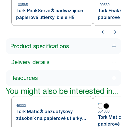
100585
100589
Tork PeakServe® nadväzujúce
Tork PeakSe
papierové utierky, biele H5
papierové uti
Product specifications
Delivery details
Resources
You might also be interested in...
460001
Tork Matic® bezdotykový
551000
Tork Matic® 
zásobník na papierové utierky
papierové uti
v kotúči s Intuition senzorom