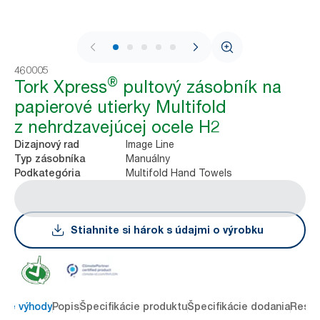
1 / 8
460005
®
Tork Xpress
pultový zásobník na
papierové utierky Multifold
z nehrdzavejúcej ocele H2
Image Line
Dizajnový rad
Manuálny
Typ zásobníka
Multifold Hand Towels
Podkategória
Stiahnite si hárok s údajmi o výrobku
ové výhody
Popis
Špecifikácie produktu
Špecifikácie dodania
Resou