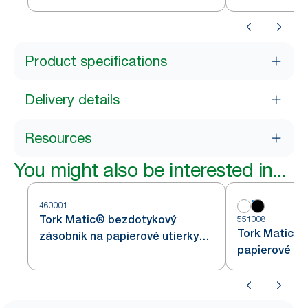
Product specifications
Delivery details
Resources
You might also be interested in...
460001
Tork Matic® bezdotykový
551008
Tork Matic® 
zásobník na papierové utierky
papierové uti
v kotúči s Intuition senzorom
H1
z nehrdzavejúcej ocele H1