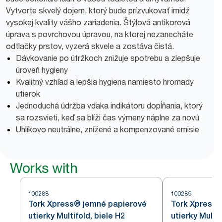
Vytvorte skvelý dojem, ktorý bude prízvukovať imidž
vysokej kvality vášho zariadenia. Štýlová antikorová
úprava s povrchovou úpravou, na ktorej nezanecháte
odtlačky prstov, vyzerá skvele a zostáva čistá.
Dávkovanie po útržkoch znižuje spotrebu a zlepšuje
úroveň hygieny
Kvalitný vzhľad a lepšia hygiena namiesto hromady
utierok
Jednoduchá údržba vďaka indikátoru dopĺňania, ktorý
sa rozsvieti, keď sa blíži čas výmeny náplne za novú
Uhlíkovo neutrálne, znížené a kompenzované emisie
Works with
100288
100289
Tork Xpress® jemné papierové
Tork Xpress®
utierky Multifold, biele H2
utierky Multif