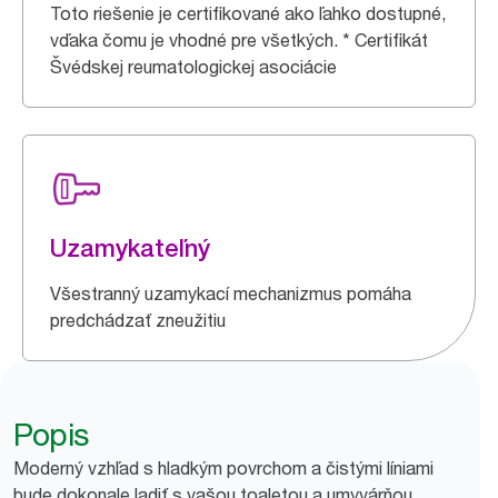
Toto riešenie je certifikované ako ľahko dostupné,
vďaka čomu je vhodné pre všetkých. * Certifikát
Švédskej reumatologickej asociácie
Uzamykateľný
Všestranný uzamykací mechanizmus pomáha
predchádzať zneužitiu
Popis
Moderný vzhľad s hladkým povrchom a čistými líniami
bude dokonale ladiť s vašou toaletou a umyvárňou.