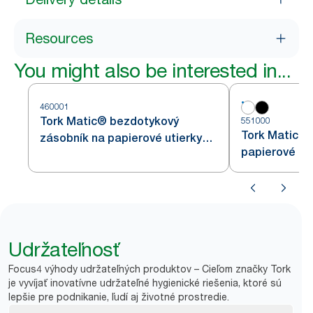
Resources
You might also be interested in...
460001
Tork Matic® bezdotykový
551000
Tork Matic® 
zásobník na papierové utierky
papierové uti
v kotúči s Intuition senzorom
H1
z nehrdzavejúcej ocele H1
Udržateľnosť
Focus4 výhody udržateľných produktov – Cieľom značky Tork
je vyvíjať inovatívne udržateľné hygienické riešenia, ktoré sú
lepšie pre podnikanie, ľudí aj životné prostredie.