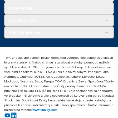
ClimatePartner: www.climate-id.com/en-gb/9VIUDN.
100889 a 120454
Riešenia
Naše riešenia
**
Predstavuje európsky sortiment náplní Tork Xpress® Multifold
Udržateľnosť
**
Certifikát Švédskej reumatologickej asociácie (SRA).
(H2) na jedno použitie zo strany používateľa. Na základe
Tork Clean Care
AD-a-Glance
hodnotenia životného cyklu (LCA) vykonaného treťou stranou,
O značke Tork
Tork PaperCircle
ktoré zahŕňa všetky úrovne kvality náplní v kombinácii s údajmi
o spotrebe. Nakoľko sú tieto údaje priemerom systému, nie sú
O nás
Kontaktujte nás
určené na vykazovanie uhlíkovej stopy pre konkrétne výrobky a
Príbehy úspechu
spotrebu.
0587860212
***
V priemere, v porovnaní s priemerom uhlíkovej stopy všetkých
Essity Slovakia s.r.o.
náplní Tork Xpress® Multifold (H2) pred tým, ako sme začali
Gemerská Hôrka 400
nakupovať obnoviteľnú energiu overenú certifikátom pôvodu pre
Tork, značka spoločnosti Essity, globálnou vedúcou spoločnosťou v oblasti
049 12 Gemerská Hôrka
naše prevádzky vyrábajúce papierové výrobky. Výsledné
hygieny a zdravia. Našou snahou je zvyšovať blahobyt pomocou našich
zníženie uhlíkovej stopy bolo vypočítané pri kontrole hodnotenia
výrobkov a služieb. Obchodujeme v približne 150 krajinách s celosvetovo
celého životného cyklu (LCA) treťou stranou.
vedúcimi značkami ako sú TENA a Tork a ďalšími silnými značkami ako
Actimove, Cutimed, JOBST, Knix, Leukoplast, Libero, Libresse, Lotus,
Modibodi, Nosotras, Saba, Tempo, TOM Organic a Zewa. Spoločnosť Essity
má približne 36 000 zamestnancov. Čistý predaj dosiahol v roku 2024
približne 146 miliárd SEK (13 miliárd EUR). Sídlo spoločnosti sa nachádza
vo švédskom Štokholme a akcie spoločnosti sú kótované na burze Nasdaq
Stockholm. Spoločnosť Essity búra bariéry ktoré stoja v ceste blahobytu a
prispieva k zdravej, udržateľnej a cirkulárnej spoločnosti. Ďalšie informácie
nájdete na stránke
www.essity.com