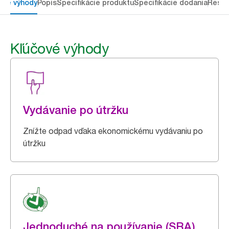
ové výhody
Popis
Špecifikácie produktu
Špecifikácie dodania
Resou
Kľúčové výhody
Vydávanie po útržku
Znížte odpad vďaka ekonomickému vydávaniu po
útržku
Jednoduché na používanie (SRA)