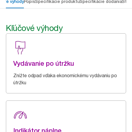
čové výhody
Popis
Špecifikácie produktu
Špecifikácie dodania
Stia
Kľúčové výhody
Vydávanie po útržku
Znížte odpad vďaka ekonomickému vydávaniu po
útržku
Indikátor náplne