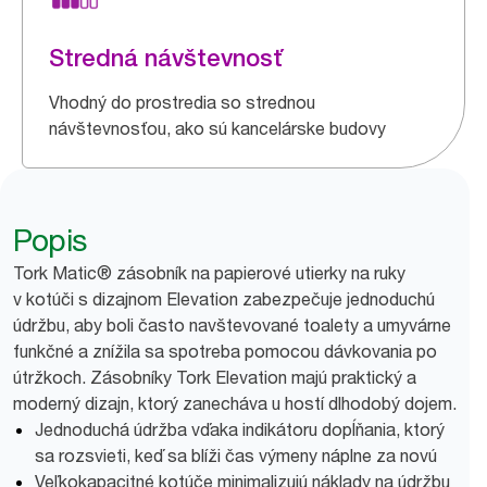
Stredná návštevnosť
Vhodný do prostredia so strednou
návštevnosťou, ako sú kancelárske budovy
Popis
Tork Matic® zásobník na papierové utierky na ruky
v kotúči s dizajnom Elevation zabezpečuje jednoduchú
údržbu, aby boli často navštevované toalety a umyvárne
funkčné a znížila sa spotreba pomocou dávkovania po
útržkoch. Zásobníky Tork Elevation majú praktický a
moderný dizajn, ktorý zanecháva u hostí dlhodobý dojem.
Jednoduchá údržba vďaka indikátoru dopĺňania, ktorý
sa rozsvieti, keď sa blíži čas výmeny náplne za novú
Veľkokapacitné kotúče minimalizujú náklady na údržbu