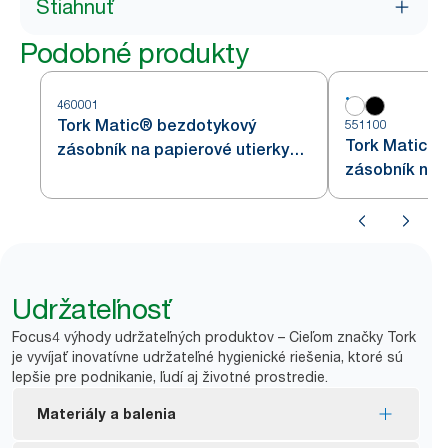
Stiahnuť
Podobné produkty
460001
Tork Matic® bezdotykový
551100
Tork Matic® 
zásobník na papierové utierky
zásobník na u
v kotúči s Intuition senzorom
kotúči biely 
z nehrdzavejúcej ocele H1
Udržateľnosť
Focus4 výhody udržateľných produktov – Cieľom značky Tork
je vyvíjať inovatívne udržateľné hygienické riešenia, ktoré sú
lepšie pre podnikanie, ľudí aj životné prostredie.
Materiály a balenia