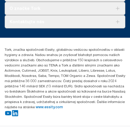
prevádzky vyrábajúce papierové výrobky. Výsledné zníženie
Tork Clean Care
AD-a-Glance
uhlíkovej stopy bolo vypočítané pri kontrole hodnotenia celého
O značke Tork
Tork PaperCircle
životného cyklu (LCA) treťou stranou.
O nás
Kontaktujte nás
Príbehy úspechu
0587860212
Essity Slovakia s.r.o.
Gemerská Hôrka 400
Tork, značka spoločnosti Essity, globálnou vedúcou spoločnosťou v oblasti
049 12 Gemerská Hôrka
hygieny a zdravia. Našou snahou je zvyšovať blahobyt pomocou našich
výrobkov a služieb. Obchodujeme v približne 150 krajinách s celosvetovo
vedúcimi značkami ako sú TENA a Tork a ďalšími silnými značkami ako
Actimove, Cutimed, JOBST, Knix, Leukoplast, Libero, Libresse, Lotus,
Modibodi, Nosotras, Saba, Tempo, TOM Organic a Zewa. Spoločnosť Essity
má približne 36 000 zamestnancov. Čistý predaj dosiahol v roku 2024
približne 146 miliárd SEK (13 miliárd EUR). Sídlo spoločnosti sa nachádza
vo švédskom Štokholme a akcie spoločnosti sú kótované na burze Nasdaq
Stockholm. Spoločnosť Essity búra bariéry ktoré stoja v ceste blahobytu a
prispieva k zdravej, udržateľnej a cirkulárnej spoločnosti. Ďalšie informácie
nájdete na stránke
www.essity.com