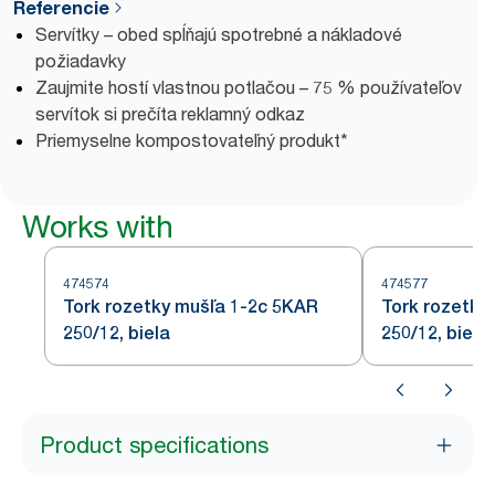
Referencie
Servítky – obed spĺňajú spotrebné a nákladové
požiadavky
Zaujmite hostí vlastnou potlačou – 75 % používateľov
servítok si prečíta reklamný odkaz
Priemyselne kompostovateľný produkt*
Works with
474574
474577
Tork rozetky mušľa 1-2c 5KAR
Tork rozetky
250/12, biela
250/12, biela
Product specifications