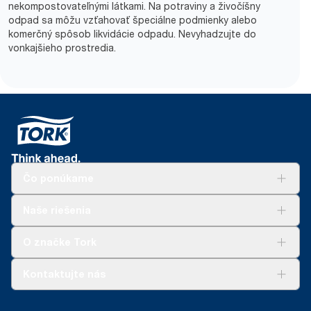
nekompostovateľnými látkami. Na potraviny a živočíšny
odpad sa môžu vzťahovať špeciálne podmienky alebo
komerčný spôsob likvidácie odpadu. Nevyhadzujte do
vonkajšieho prostredia.
Čo ponúkame
Riešenia
Naše riešenia
Udržateľnosť
Tork Clean Care
AD-a-Glance
O značke Tork
Tork PaperCircle
O nás
Kontaktujte nás
Príbehy úspechu
0587860212