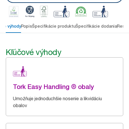
ové výhody
Popis
Špecifikácie produktu
Špecifikácie dodania
Resou
Kľúčové výhody
Tork Easy Handling ® obaly
Umožňuje jednoduchšie nosenie a likvidáciu
obalov