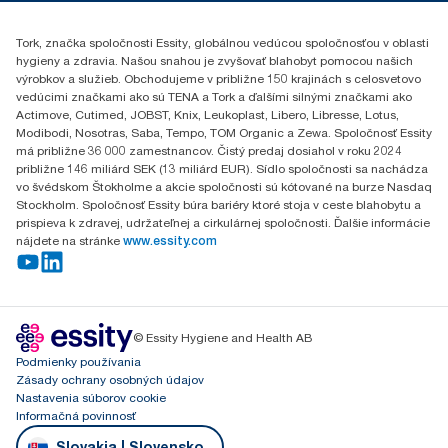
Essity Slovakia s.r.o.
Gemerská Hôrka 400
Tork, značka spoločnosti Essity, globálnou vedúcou spoločnosťou v oblasti
049 12 Gemerská Hôrka
hygieny a zdravia. Našou snahou je zvyšovať blahobyt pomocou našich
výrobkov a služieb. Obchodujeme v približne 150 krajinách s celosvetovo
vedúcimi značkami ako sú TENA a Tork a ďalšími silnými značkami ako
Actimove, Cutimed, JOBST, Knix, Leukoplast, Libero, Libresse, Lotus,
Modibodi, Nosotras, Saba, Tempo, TOM Organic a Zewa. Spoločnosť Essity
má približne 36 000 zamestnancov. Čistý predaj dosiahol v roku 2024
približne 146 miliárd SEK (13 miliárd EUR). Sídlo spoločnosti sa nachádza
vo švédskom Štokholme a akcie spoločnosti sú kótované na burze Nasdaq
Stockholm. Spoločnosť Essity búra bariéry ktoré stoja v ceste blahobytu a
prispieva k zdravej, udržateľnej a cirkulárnej spoločnosti. Ďalšie informácie
nájdete na stránke
www.essity.com
© Essity Hygiene and Health AB
Podmienky používania
Zásady ochrany osobných údajov
Nastavenia súborov cookie
Informačná povinnosť
Slovakia | Slovensko