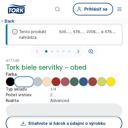
Prihlásiť sa
Back
Tento produkt
,
,
a
509210
478551
2206017
478591
nahrádza
1 / 5
477149
Tork biele servítky – obed
Farba
1/4
Typ skladu
2
Počet vrstiev
Advanced
Kvalita
Stiahnite si hárok s údajmi o výrobku