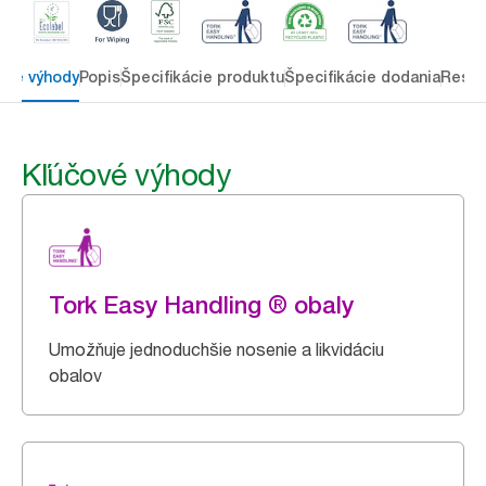
ové výhody
Popis
Špecifikácie produktu
Špecifikácie dodania
Resou
Kľúčové výhody
Tork Easy Handling ® obaly
Umožňuje jednoduchšie nosenie a likvidáciu
obalov