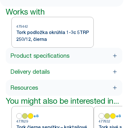
Works with
479442
Tork podložka okrúhla 1-3c 5TRP
250/12, čierna
Product specifications
Delivery details
Resources
You might also be interested in...
+
8
+
8
477829
477832
Tork čierne servítky – koktailové
Tork sivé ser