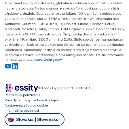
Tork, značka spoločnosti Essity, globálnou vedúcou spoločnosťou v oblasti
049 12 Gemerská Hôrka
hygieny a zdravia. Našou snahou je zvyšovať blahobyt pomocou našich
výrobkov a služieb. Obchodujeme v približne 150 krajinách s celosvetovo
vedúcimi značkami ako sú TENA a Tork a ďalšími silnými značkami ako
Actimove, Cutimed, JOBST, Knix, Leukoplast, Libero, Libresse, Lotus,
Modibodi, Nosotras, Saba, Tempo, TOM Organic a Zewa. Spoločnosť Essity
má približne 36 000 zamestnancov. Čistý predaj dosiahol v roku 2024
približne 146 miliárd SEK (13 miliárd EUR). Sídlo spoločnosti sa nachádza
vo švédskom Štokholme a akcie spoločnosti sú kótované na burze Nasdaq
Stockholm. Spoločnosť Essity búra bariéry ktoré stoja v ceste blahobytu a
prispieva k zdravej, udržateľnej a cirkulárnej spoločnosti. Ďalšie informácie
nájdete na stránke
www.essity.com
© Essity Hygiene and Health AB
Podmienky používania
Zásady ochrany osobných údajov
Nastavenia súborov cookie
Informačná povinnosť
Slovakia | Slovensko