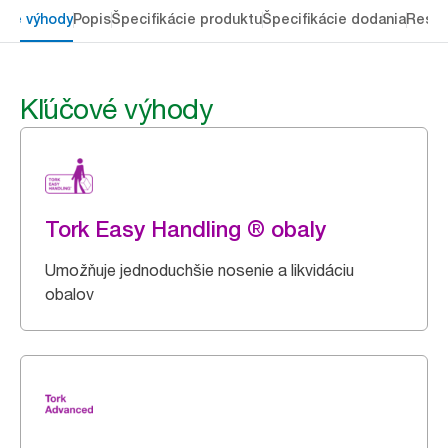
ové výhody
Popis
Špecifikácie produktu
Špecifikácie dodania
Resou
Kľúčové výhody
Tork Easy Handling ® obaly
Umožňuje jednoduchšie nosenie a likvidáciu
obalov