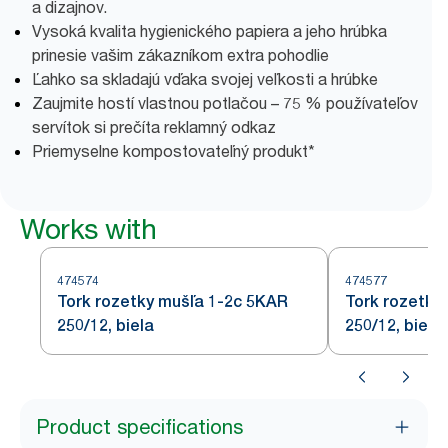
a dizajnov.
Vysoká kvalita hygienického papiera a jeho hrúbka
prinesie vašim zákazníkom extra pohodlie
Ľahko sa skladajú vďaka svojej veľkosti a hrúbke
Zaujmite hostí vlastnou potlačou – 75 % používateľov
servítok si prečíta reklamný odkaz
Priemyselne kompostovateľný produkt*
Works with
474574
474577
Tork rozetky mušľa 1-2c 5KAR
Tork rozetky
250/12, biela
250/12, biela
Product specifications