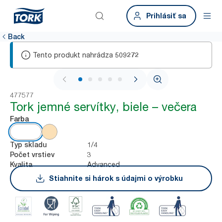
Prihlásiť sa
Back
Tento produkt nahrádza
509272
1 / 6
477577
Tork jemné servítky, biele – večera
Farba
1/4
Typ skladu
3
Počet vrstiev
Advanced
Kvalita
Stiahnite si hárok s údajmi o výrobku