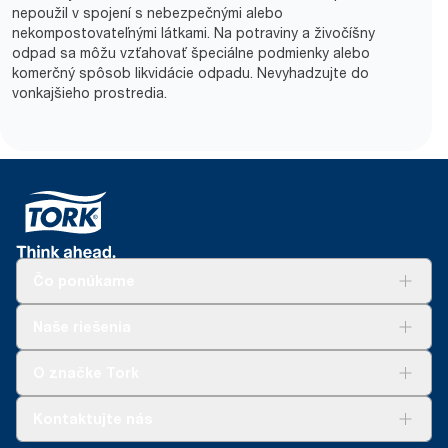
nepoužil v spojení s nebezpečnými alebo
nekompostovateľnými látkami. Na potraviny a živočíšny
odpad sa môžu vzťahovať špeciálne podmienky alebo
komerčný spôsob likvidácie odpadu. Nevyhadzujte do
vonkajšieho prostredia.
Čo ponúkame
Riešenia
Naše riešenia
Udržateľnosť
Tork Clean Care
AD-a-Glance
O značke Tork
Tork PaperCircle
O nás
Kontaktujte nás
Príbehy úspechu