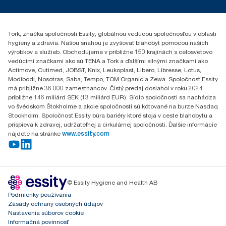
0587860212
Essity Slovakia s.r.o.
Gemerská Hôrka 400
Tork, značka spoločnosti Essity, globálnou vedúcou spoločnosťou v oblasti
049 12 Gemerská Hôrka
hygieny a zdravia. Našou snahou je zvyšovať blahobyt pomocou našich
výrobkov a služieb. Obchodujeme v približne 150 krajinách s celosvetovo
vedúcimi značkami ako sú TENA a Tork a ďalšími silnými značkami ako
Actimove, Cutimed, JOBST, Knix, Leukoplast, Libero, Libresse, Lotus,
Modibodi, Nosotras, Saba, Tempo, TOM Organic a Zewa. Spoločnosť Essity
má približne 36 000 zamestnancov. Čistý predaj dosiahol v roku 2024
približne 146 miliárd SEK (13 miliárd EUR). Sídlo spoločnosti sa nachádza
vo švédskom Štokholme a akcie spoločnosti sú kótované na burze Nasdaq
Stockholm. Spoločnosť Essity búra bariéry ktoré stoja v ceste blahobytu a
prispieva k zdravej, udržateľnej a cirkulárnej spoločnosti. Ďalšie informácie
nájdete na stránke
www.essity.com
© Essity Hygiene and Health AB
Podmienky používania
Zásady ochrany osobných údajov
Nastavenia súborov cookie
Informačná povinnosť