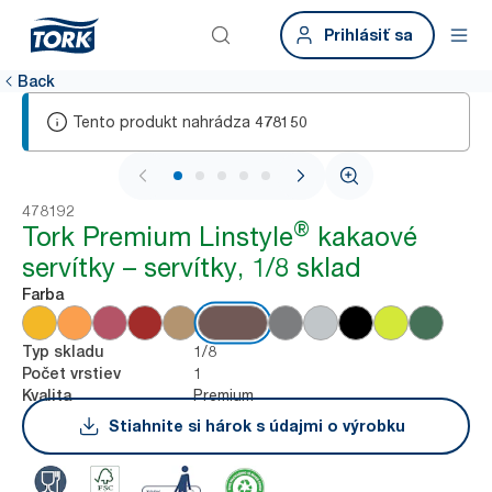
Prihlásiť sa
Back
Tento produkt nahrádza
478150
1 / 5
478192
®
Tork Premium Linstyle
kakaové
servítky – servítky, 1/8 sklad
Farba
1/8
Typ skladu
1
Počet vrstiev
Premium
Kvalita
Stiahnite si hárok s údajmi o výrobku