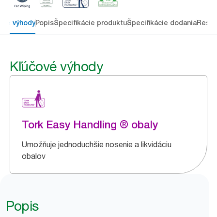
ové výhody
Popis
Špecifikácie produktu
Špecifikácie dodania
Resou
Kľúčové výhody
Tork Easy Handling ® obaly
Umožňuje jednoduchšie nosenie a likvidáciu
obalov
Popis