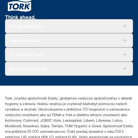
Čo ponúkame
Riešenia
Naše riešenia
Udržateľnosť
Tork Clean Care
AD-a-Glance
O značke Tork
Tork PaperCircle
O nás
Kontaktujte nás
Príbehy úspechu
0587860212
Essity Slovakia s.r.o.
Gemerská Hôrka 400
Tork, značka spoločnosti Essity, globálnou vedúcou spoločnosťou v oblasti
049 12 Gemerská Hôrka
hygieny a zdravia. Našou snahou je zvyšovať blahobyt pomocou našich
výrobkov a služieb. Obchodujeme v približne 150 krajinách s celosvetovo
vedúcimi značkami ako sú TENA a Tork a ďalšími silnými značkami ako
Actimove, Cutimed, JOBST, Knix, Leukoplast, Libero, Libresse, Lotus,
Modibodi, Nosotras, Saba, Tempo, TOM Organic a Zewa. Spoločnosť Essity
má približne 36 000 zamestnancov. Čistý predaj dosiahol v roku 2024
približne 146 miliárd SEK (13 miliárd EUR). Sídlo spoločnosti sa nachádza