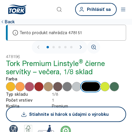
Prihlásiť sa
Back
Tento produkt nahrádza
478151
1 / 5
478196
®
Tork Premium Linstyle
čierne
servítky – večera, 1/8 sklad
Farba
1/8
Typ skladu
1
Počet vrstiev
Premium
Kvalita
Stiahnite si hárok s údajmi o výrobku