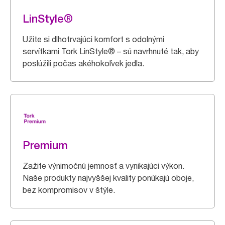
LinStyle®
Užite si dlhotrvajúci komfort s odolnými
servítkami Tork LinStyle® – sú navrhnuté tak, aby
poslúžili počas akéhokoľvek jedla.
Premium
Zažite výnimočnú jemnosť a vynikajúci výkon.
Naše produkty najvyššej kvality ponúkajú oboje,
bez kompromisov v štýle.