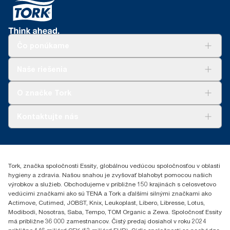
Čo ponúkame
Riešenia
Naše riešenia
Udržateľnosť
Tork Clean Care
AD-a-Glance
O značke Tork
Tork PaperCircle
O nás
Kontaktujte nás
Príbehy úspechu
0587860212
Essity Slovakia s.r.o.
Gemerská Hôrka 400
Tork, značka spoločnosti Essity, globálnou vedúcou spoločnosťou v oblasti
049 12 Gemerská Hôrka
hygieny a zdravia. Našou snahou je zvyšovať blahobyt pomocou našich
výrobkov a služieb. Obchodujeme v približne 150 krajinách s celosvetovo
vedúcimi značkami ako sú TENA a Tork a ďalšími silnými značkami ako
Actimove, Cutimed, JOBST, Knix, Leukoplast, Libero, Libresse, Lotus,
Modibodi, Nosotras, Saba, Tempo, TOM Organic a Zewa. Spoločnosť Essity
má približne 36 000 zamestnancov. Čistý predaj dosiahol v roku 2024