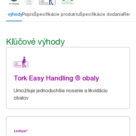
ové výhody
Popis
Špecifikácie produktu
Špecifikácie dodania
Resou
Kľúčové výhody
Tork Easy Handling ® obaly
Umožňuje jednoduchšie nosenie a likvidáciu
obalov