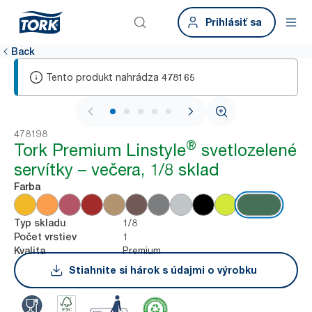
Prihlásiť sa
Back
Tento produkt nahrádza
478165
1 / 5
478198
®
Tork Premium Linstyle
svetlozelené
servítky – večera, 1/8 sklad
Farba
1/8
Typ skladu
1
Počet vrstiev
Premium
Kvalita
Stiahnite si hárok s údajmi o výrobku