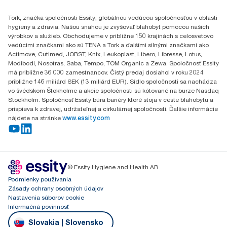
Gemerská Hôrka 400
Tork, značka spoločnosti Essity, globálnou vedúcou spoločnosťou v oblasti
049 12 Gemerská Hôrka
hygieny a zdravia. Našou snahou je zvyšovať blahobyt pomocou našich
výrobkov a služieb. Obchodujeme v približne 150 krajinách s celosvetovo
vedúcimi značkami ako sú TENA a Tork a ďalšími silnými značkami ako
Actimove, Cutimed, JOBST, Knix, Leukoplast, Libero, Libresse, Lotus,
Modibodi, Nosotras, Saba, Tempo, TOM Organic a Zewa. Spoločnosť Essity
má približne 36 000 zamestnancov. Čistý predaj dosiahol v roku 2024
približne 146 miliárd SEK (13 miliárd EUR). Sídlo spoločnosti sa nachádza
vo švédskom Štokholme a akcie spoločnosti sú kótované na burze Nasdaq
Stockholm. Spoločnosť Essity búra bariéry ktoré stoja v ceste blahobytu a
prispieva k zdravej, udržateľnej a cirkulárnej spoločnosti. Ďalšie informácie
nájdete na stránke
www.essity.com
© Essity Hygiene and Health AB
Podmienky používania
Zásady ochrany osobných údajov
Nastavenia súborov cookie
Informačná povinnosť
Slovakia | Slovensko