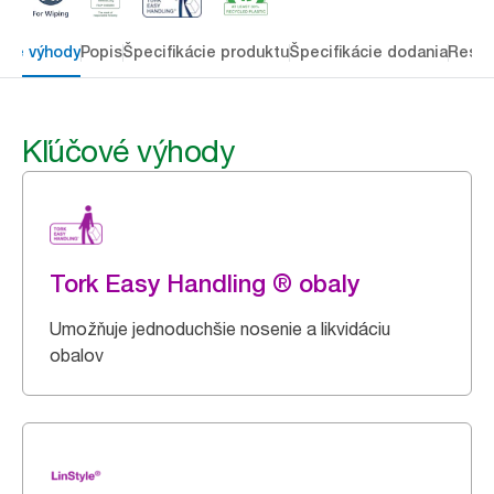
ové výhody
Popis
Špecifikácie produktu
Špecifikácie dodania
Resou
Kľúčové výhody
Tork Easy Handling ® obaly
Umožňuje jednoduchšie nosenie a likvidáciu
obalov