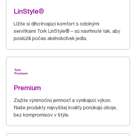
LinStyle®
Užite si dlhotrvajúci komfort s odolnými
servítkami Tork LinStyle® – sú navrhnuté tak, aby
poslúžili počas akéhokoľvek jedla.
Premium
Zažite výnimočnú jemnosť a vynikajúci výkon.
Naše produkty najvyššej kvality ponúkajú oboje,
bez kompromisov v štýle.