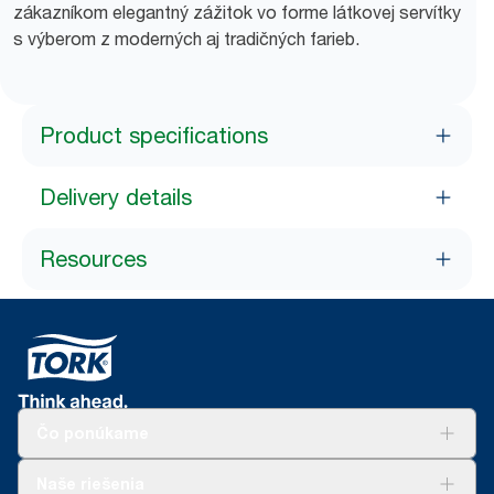
zákazníkom elegantný zážitok vo forme látkovej servítky
s výberom z moderných aj tradičných farieb.
Product specifications
Delivery details
Resources
Čo ponúkame
Riešenia
Naše riešenia