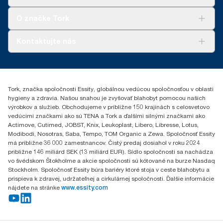
Udržateľnosť
Tork Clean Care
AD-a-Glance
O značke Tork
Tork PaperCircle
O nás
Kontaktujte nás
Príbehy úspechu
0587860212
Essity Slovakia s.r.o.
Gemerská Hôrka 400
Tork, značka spoločnosti Essity, globálnou vedúcou spoločnosťou v oblasti
049 12 Gemerská Hôrka
hygieny a zdravia. Našou snahou je zvyšovať blahobyt pomocou našich
výrobkov a služieb. Obchodujeme v približne 150 krajinách s celosvetovo
vedúcimi značkami ako sú TENA a Tork a ďalšími silnými značkami ako
Actimove, Cutimed, JOBST, Knix, Leukoplast, Libero, Libresse, Lotus,
Modibodi, Nosotras, Saba, Tempo, TOM Organic a Zewa. Spoločnosť Essity
má približne 36 000 zamestnancov. Čistý predaj dosiahol v roku 2024
približne 146 miliárd SEK (13 miliárd EUR). Sídlo spoločnosti sa nachádza
vo švédskom Štokholme a akcie spoločnosti sú kótované na burze Nasdaq
Stockholm. Spoločnosť Essity búra bariéry ktoré stoja v ceste blahobytu a
prispieva k zdravej, udržateľnej a cirkulárnej spoločnosti. Ďalšie informácie
nájdete na stránke
www.essity.com