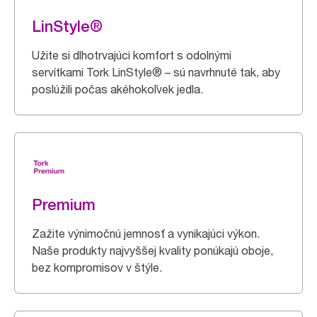
LinStyle®
Užite si dlhotrvajúci komfort s odolnými
servítkami Tork LinStyle® – sú navrhnuté tak, aby
poslúžili počas akéhokoľvek jedla.
Premium
Zažite výnimočnú jemnosť a vynikajúci výkon.
Naše produkty najvyššej kvality ponúkajú oboje,
bez kompromisov v štýle.