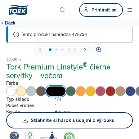
Prihlásiť sa
Back
Tento produkt nahrádza
478726
1 / 5
478825
®
Tork Premium Linstyle
čierne
servítky – večera
Farba
1/4
Typ skladu
1
Počet vrstiev
Premium
Kvalita
Stiahnite si hárok s údajmi o výrobku