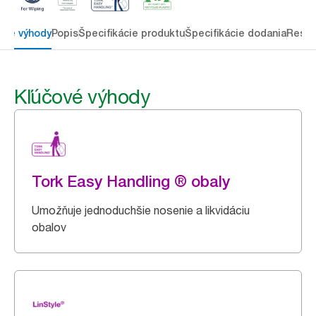
ové výhody
Popis
Špecifikácie produktu
Špecifikácie dodania
Resou
Kľúčové výhody
Tork Easy Handling ® obaly
Umožňuje jednoduchšie nosenie a likvidáciu
obalov