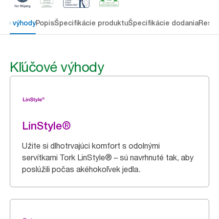
ové výhody
Popis
Špecifikácie produktu
Špecifikácie dodania
Resou
Kľúčové výhody
LinStyle®
Užite si dlhotrvajúci komfort s odolnými
servítkami Tork LinStyle® – sú navrhnuté tak, aby
poslúžili počas akéhokoľvek jedla.