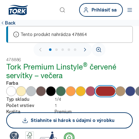
Prihlásiť sa
Back
Tento produkt nahrádza
478854
1 / 5
478886
®
Tork Premium Linstyle
červené
servítky – večera
Farba
1/4
Typ skladu
1
Počet vrstiev
Premium
Kvalita
Stiahnite si hárok s údajmi o výrobku