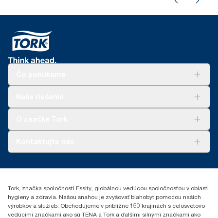
Čo ponúkame
Riešenia
Naše riešenia
Udržateľnosť
Tork Clean Care
AD-a-Glance
O značke Tork
Tork PaperCircle
O nás
Kontaktujte nás
Príbehy úspechu
0587860212
Essity Slovakia s.r.o.
Gemerská Hôrka 400
Tork, značka spoločnosti Essity, globálnou vedúcou spoločnosťou v oblasti
049 12 Gemerská Hôrka
hygieny a zdravia. Našou snahou je zvyšovať blahobyt pomocou našich
výrobkov a služieb. Obchodujeme v približne 150 krajinách s celosvetovo
vedúcimi značkami ako sú TENA a Tork a ďalšími silnými značkami ako