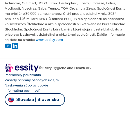
Actimove, Cutimed, JOBST, Knix, Leukoplast, Libero, Libresse, Lotus,
Modibodi, Nosotras, Saba, Tempo, TOM Organic a Zewa. Spoločnosť Essity
má približne 36 000 zamestnancov. Čistý predaj dosiahol v roku 2024
približne 146 miliárd SEK (13 miliárd EUR). Sídlo spoločnosti sa nachádza
vo švédskom Štokholme a akcie spoločnosti sú kótované na burze Nasdaq
Stockholm. Spoločnosť Essity búra bariéry ktoré stoja v ceste blahobytu a
prispieva k zdravej, udržateľnej a cirkulárnej spoločnosti. Ďalšie informácie
nájdete na stránke
www.essity.com
© Essity Hygiene and Health AB
Podmienky používania
Zásady ochrany osobných údajov
Nastavenia súborov cookie
Informačná povinnosť
Slovakia | Slovensko