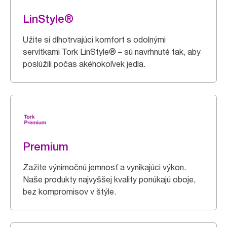
LinStyle®
Užite si dlhotrvajúci komfort s odolnými
servítkami Tork LinStyle® – sú navrhnuté tak, aby
poslúžili počas akéhokoľvek jedla.
Premium
Zažite výnimočnú jemnosť a vynikajúci výkon.
Naše produkty najvyššej kvality ponúkajú oboje,
bez kompromisov v štýle.