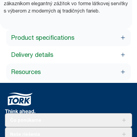
zákazníkom elegantný zážitok vo forme látkovej servítky
s výberom z moderných aj tradičných farieb.
Product specifications
Delivery details
Resources
Čo ponúkame
Riešenia
Naše riešenia