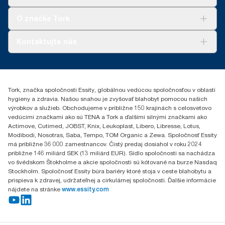
Udržateľnosť
Tork Clean Care
AD-a-Glance
O značke Tork
Tork PaperCircle
O nás
Kontaktujte nás
Príbehy úspechu
0587860212
Essity Slovakia s.r.o.
Gemerská Hôrka 400
Tork, značka spoločnosti Essity, globálnou vedúcou spoločnosťou v oblasti
049 12 Gemerská Hôrka
hygieny a zdravia. Našou snahou je zvyšovať blahobyt pomocou našich
výrobkov a služieb. Obchodujeme v približne 150 krajinách s celosvetovo
vedúcimi značkami ako sú TENA a Tork a ďalšími silnými značkami ako
Actimove, Cutimed, JOBST, Knix, Leukoplast, Libero, Libresse, Lotus,
Modibodi, Nosotras, Saba, Tempo, TOM Organic a Zewa. Spoločnosť Essity
má približne 36 000 zamestnancov. Čistý predaj dosiahol v roku 2024
približne 146 miliárd SEK (13 miliárd EUR). Sídlo spoločnosti sa nachádza
vo švédskom Štokholme a akcie spoločnosti sú kótované na burze Nasdaq
Stockholm. Spoločnosť Essity búra bariéry ktoré stoja v ceste blahobytu a
prispieva k zdravej, udržateľnej a cirkulárnej spoločnosti. Ďalšie informácie
nájdete na stránke
www.essity.com