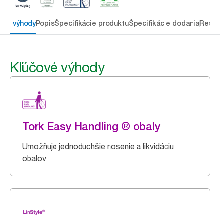
ové výhody
Popis
Špecifikácie produktu
Špecifikácie dodania
Resou
Kľúčové výhody
Tork Easy Handling ® obaly
Umožňuje jednoduchšie nosenie a likvidáciu
obalov