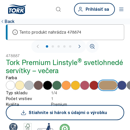
Prihlásiť sa
Back
Tento produkt nahrádza
478874
1 / 5
478887
®
Tork Premium Linstyle
svetlohnedé
servítky – večera
Farba
1/4
Typ skladu
1
Počet vrstiev
Premium
Kvalita
Stiahnite si hárok s údajmi o výrobku