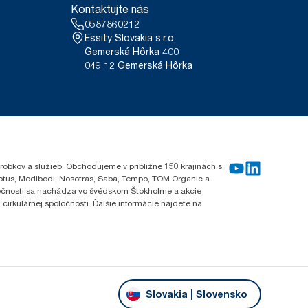
Kontaktujte nás
0587860212
Essity Slovakia s.r.o.
Gemerská Hôrka 400
049 12 Gemerská Hôrka
robkov a služieb. Obchodujeme v približne 150 krajinách s
Lotus, Modibodi, Nosotras, Saba, Tempo, TOM Organic a
oločnosti sa nachádza vo švédskom Štokholme a akcie
cirkulárnej spoločnosti. Ďalšie informácie nájdete na
Slovakia | Slovensko