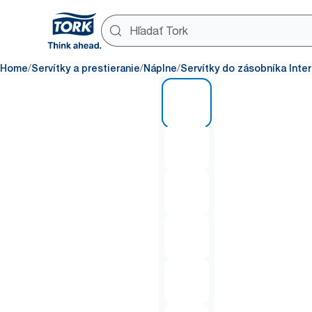
/
/
/
Home
Servítky a prestieranie
Náplne
Servítky do zásobníka Inter
1 of 7