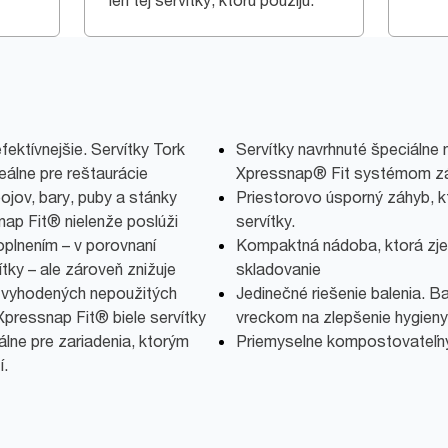
len tej servítky, ktorú použijú.
ektívnejšie. Servítky Tork
Servítky navrhnuté špeciálne 
álne pre reštaurácie
Xpressnap® Fit systémom zá
ojov, bary, puby a stánky
Priestorovo úsporný záhyb, kt
nap Fit® nielenže poslúži
servítky.
plnením – v porovnaní
Kompaktná nádoba, ktorá zje
tky – ale zároveň znižuje
skladovanie
 vyhodených nepoužitých
Jedinečné riešenie balenia. B
Xpressnap Fit® biele servítky
vreckom na zlepšenie hygieny
lne pre zariadenia, ktorým
Priemyselne kompostovateľn
í.