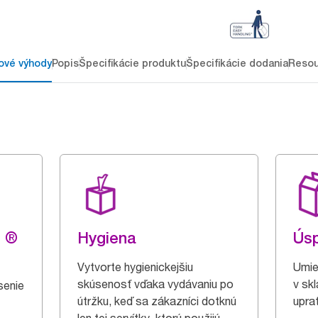
ové výhody
Popis
Špecifikácie produktu
Špecifikácie dodania
Resou
g ®
Hygiena
Úsp
Vytvorte hygienickejšiu
Umies
skúsenosť vďaka vydávaniu po
v sk
senie
útržku, keď sa zákazníci dotknú
upra