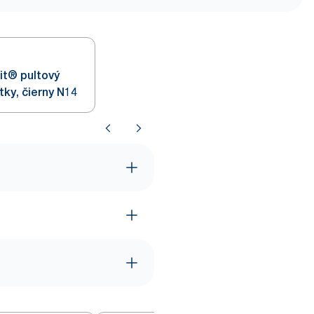
it® pultový
tky, čierny N14