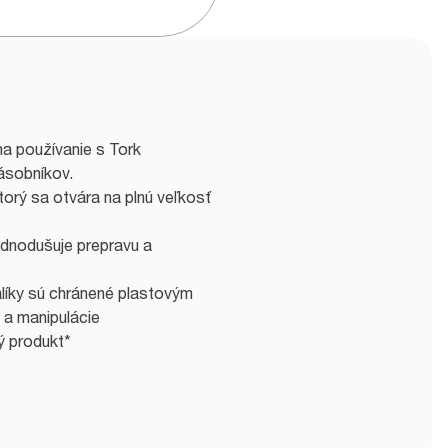
na používanie s Tork
sobníkov.
orý sa otvára na plnú veľkosť
dnodušuje prepravu a
alíky sú chránené plastovým
 a manipulácie
ý produkt*