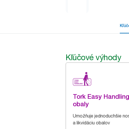
Kľúč
Kľúčové výhody
Tork Easy Handlin
obaly
Umožňuje jednoduchšie no
a likvidáciu obalov