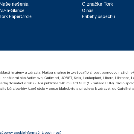
Naše riešenia
O značke Tork
AD-a-Glance
O nás
Tork PaperCircle
Príbehy úspechu
oblasti hygieny a zdravia. Našou snahou je zvyšovať blahobyt pomocou našich vý
i značkami ako Actimove, Cutimed, JOBST, Knix, Leukoplast, Libero, Libresse, 
edaj dosiahol v roku 2024 približne 146 miliárd SEK (13 miliárd EUR). Sídlo sp
 búra bariéry ktoré stoja v ceste blahobytu a prispieva k zdravej, udržateľnej a 
súborov cookie
Informačná povinnosť