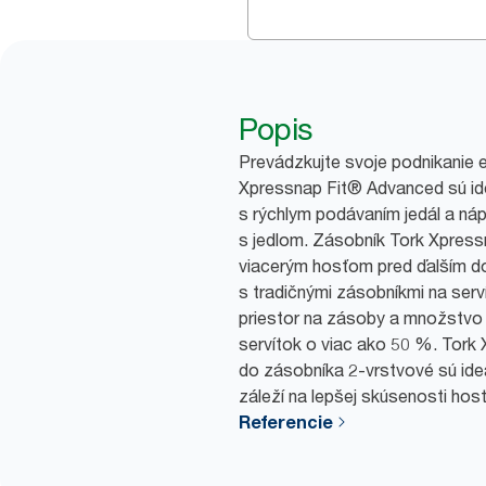
Popis
Prevádzkujte svoje podnikanie ef
Xpressnap Fit® Advanced sú ide
s rýchlym podávaním jedál a náp
s jedlom. Zásobník Tork Xpress
viacerým hosťom pred ďalším do
s tradičnými zásobníkmi na serví
priestor na zásoby a množstvo
servítok o viac ako 50 %. Tork 
do zásobníka 2-vrstvové sú ideá
záleží na lepšej skúsenosti host
Referencie