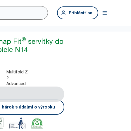
Prihlásiť sa
®
nap Fit
servítky do
biele N14
Multifold Z
2
Advanced
i hárok s údajmi o výrobku