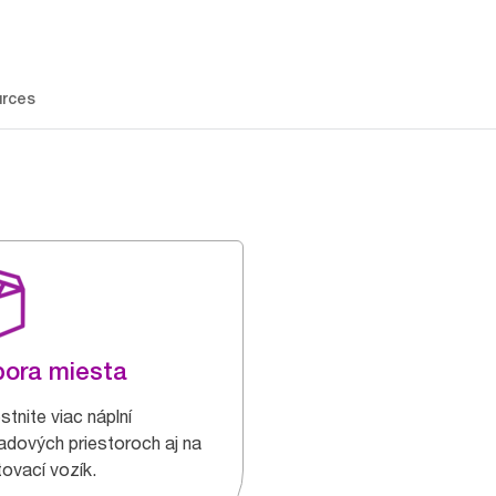
rces
ora miesta
tnite viac náplní
ladových priestoroch aj na
tovací vozík.