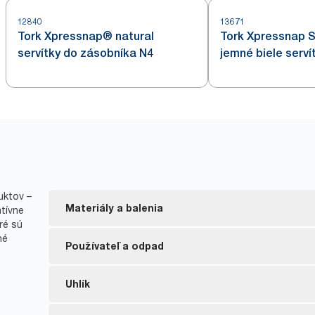
12840
13671
Tork Xpressnap® natural
Tork Xpressnap 
servítky do zásobníka N4
jemné biele serví
zásobníka – s de
uktov –
Materiály a balenia
atívne
ré sú
né
Tork Xpressnap Fit servítky natural sú vyrobené 
Používateľ a odpad
vláken. 30 – 70 % vláken pochádza z alternatívnych
z nápojov a kartónové boxy.
Znížené množstvo vyhodených nepoužitých servít
Uhlík
S certifikátom EU Ecolabel – menší vplyv na životn
Náplne sú priemyselne kompostovateľné podľa no
životného cyklu produktu.