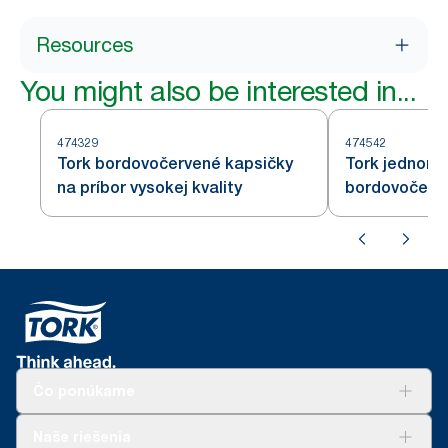
Resources
You might also be interested in...
474329
474542
Tork bordovočervené kapsičky
Tork jednoraz
na príbor vysokej kvality
bordovočerv
Čo ponúkame
Riešenia
Naše riešenia