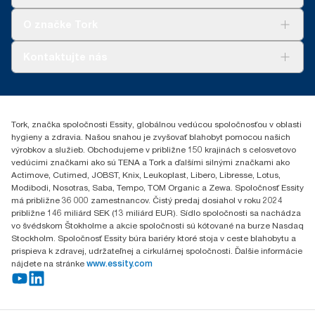
Udržateľnosť
Tork Clean Care
AD-a-Glance
O značke Tork
Tork PaperCircle
O nás
Kontaktujte nás
Príbehy úspechu
0587860212
Essity Slovakia s.r.o.
Gemerská Hôrka 400
Tork, značka spoločnosti Essity, globálnou vedúcou spoločnosťou v oblasti
049 12 Gemerská Hôrka
hygieny a zdravia. Našou snahou je zvyšovať blahobyt pomocou našich
výrobkov a služieb. Obchodujeme v približne 150 krajinách s celosvetovo
vedúcimi značkami ako sú TENA a Tork a ďalšími silnými značkami ako
Actimove, Cutimed, JOBST, Knix, Leukoplast, Libero, Libresse, Lotus,
Modibodi, Nosotras, Saba, Tempo, TOM Organic a Zewa. Spoločnosť Essity
má približne 36 000 zamestnancov. Čistý predaj dosiahol v roku 2024
približne 146 miliárd SEK (13 miliárd EUR). Sídlo spoločnosti sa nachádza
vo švédskom Štokholme a akcie spoločnosti sú kótované na burze Nasdaq
Stockholm. Spoločnosť Essity búra bariéry ktoré stoja v ceste blahobytu a
prispieva k zdravej, udržateľnej a cirkulárnej spoločnosti. Ďalšie informácie
nájdete na stránke
www.essity.com