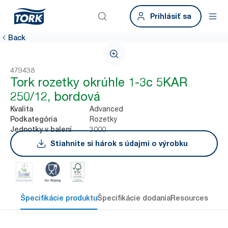
Prihlásiť sa
Back
479438
Tork rozetky okrúhle 1-3c 5KAR
250/12, bordová
Advanced
Kvalita
Rozetky
Podkategória
3000
Jednotky v balení
Stiahnite si hárok s údajmi o výrobku
Špecifikácie produktu
Špecifikácie dodania
Resources