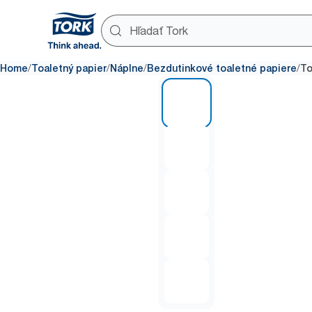
/
/
/
/
Home
Toaletný papier
Náplne
Bezdutinkové toaletné papiere
To
1 of 5