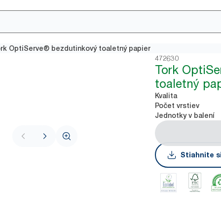
rk OptiServe® bezdutinkový toaletný papier
472630
Tork OptiSe
toaletný pap
Kvalita
Počet vrstiev
Jednotky v balení
Stiahnite s