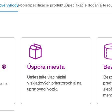
ové výhody
Popis
Špecifikácie produktu
Špecifikácie dodania
Resou
g ®
Úspora miesta
Bez
Umiestnite viac náplní
Bezd
v skladových priestoroch aj na
pred
senie
upratovací vozík.
zlep
meno