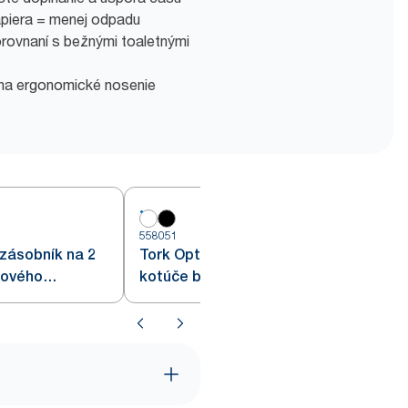
papiera = menej odpadu
orovnaní s bežnými toaletnými
 na ergonomické nosenie
558051
5
zásobník na 2
Tork OptiServe® zásobník na 4
kového
kotúče bezdutinkového
ra
toaletného papiera