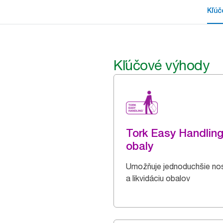
Kľúč
Kľúčové výhody
Tork Easy Handlin
obaly
Umožňuje jednoduchšie no
a likvidáciu obalov