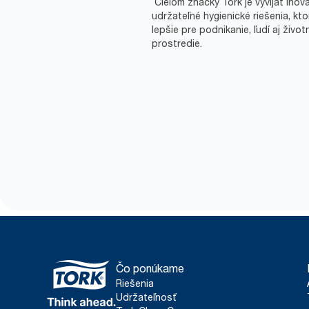
Cieľom značky Tork je vyvíjať inov
udržateľné hygienické riešenia, kto
lepšie pre podnikanie, ľudí aj život
prostredie.
Čo ponúkame
Riešenia
Udržateľnosť