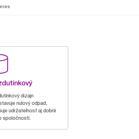
rces
dutinkový
utinkový dizajn
stavuje nulový odpad,
šuje udržateľnosť aj dobré
 spoločnosti.