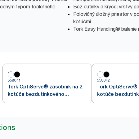
 jedným typom toaletného
Bez dutinky a krycej vrstvy 
Polovičný úložný priestor v p
kotúčmi
Tork Easy Handling® balenie
558041
558042
Tork OptiServe® zásobník na 2
Tork OptiServe® 
kotúče bezdutinkového
kotúče bezdutin
toaletného papiera
toaletného papie
tions