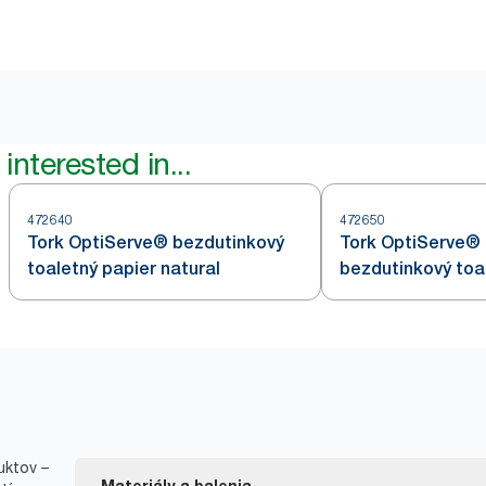
interested in...
472640
472650
Tork OptiServe® bezdutinkový
Tork OptiServe® 
toaletný papier natural
bezdutinkový toa
uktov –
Materiály a balenia