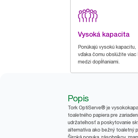
Vysoká kapacita
Ponúkajú vysokú kapacitu,
vďaka čomu obslúžite viac 
medzi dopĺňaniami.
Popis
Tork OptiServe® je vysokokapa
toaletného papiera pre zariadeni
udržateľnosť a poskytovanie skv
alternatíva ako bežný toaletný 
Široká ponuka zásobníkov znam