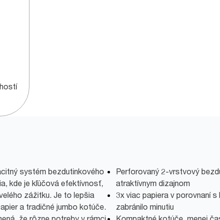
hostí
citný systém bezdutinkového
Perforovaný 2-vrstvový bezdu
a, kde je kľúčová efektívnosť,
atraktívnym dizajnom
elého zážitku. Je to lepšia
3x viac papiera v porovnaní s
papier a tradičné jumbo kotúče.
zabránilo minutiu
ená, že rôzne potreby v rámci
Kompaktné kotúče, menej čas