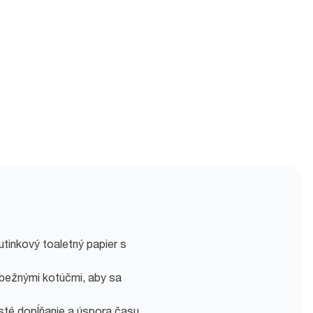
tinkový toaletný papier s
 bežnými kotúčmi, aby sa
té dopĺňanie a úspora času