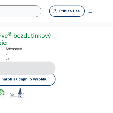
Prihlásiť sa
®
rve
bezdutinkový
ier
Advanced
2
24
i hárok s údajmi o výrobku