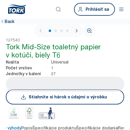
Prihlásiť sa
Back
1 / 4
127540
Tork Mid-Size toaletný papier
v kotúči, biely T6
Universal
Kvalita
1
Počet vrstiev
27
Jednotky v balení
Stiahnite si hárok s údajmi o výrobku
ové výhody
Popis
Špecifikácie produktu
Špecifikácie dodania
Resou