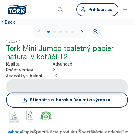
Prihlásiť sa
Back
1 / 6
120377
Tork Mini Jumbo toaletný papier
natural v kotúči T2
Advanced
Kvalita
2
Počet vrstiev
12
Jednotky v balení
Stiahnite si hárok s údajmi o výrobku
ové výhody
Popis
Špecifikácie produktu
Špecifikácie dodania
Resou