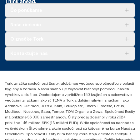
Čo ponúkame
Riešenia
Naše riešenia
Udržateľnosť
Tork Clean Care
AD-a-Glance
O značke Tork
Tork PaperCircle
O nás
Kontaktujte nás
Príbehy úspechu
0587860212
Essity Slovakia s.r.o.
Gemerská Hôrka 400
Tork, značka spoločnosti Essity, globálnou vedúcou spoločnosťou v oblasti
049 12 Gemerská Hôrka
hygieny a zdravia. Našou snahou je zvyšovať blahobyt pomocou našich
výrobkov a služieb. Obchodujeme v približne 150 krajinách s celosvetovo
vedúcimi značkami ako sú TENA a Tork a ďalšími silnými značkami ako
Actimove, Cutimed, JOBST, Knix, Leukoplast, Libero, Libresse, Lotus,
Modibodi, Nosotras, Saba, Tempo, TOM Organic a Zewa. Spoločnosť Essity
má približne 36 000 zamestnancov. Čistý predaj dosiahol v roku 2024
približne 146 miliárd SEK (13 miliárd EUR). Sídlo spoločnosti sa nachádza
vo švédskom Štokholme a akcie spoločnosti sú kótované na burze Nasdaq
Stockholm. Spoločnosť Essity búra bariéry ktoré stoja v ceste blahobytu a
prispieva k zdravej, udržateľnej a cirkulárnej spoločnosti. Ďalšie informácie