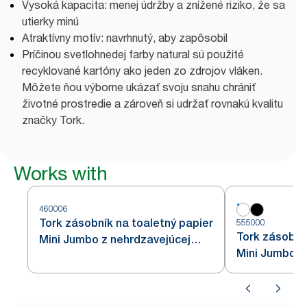
Vysoká kapacita: menej údržby a znížené riziko, že sa
utierky minú
Atraktívny motív: navrhnutý, aby zapôsobil
Príčinou svetlohnedej farby natural sú použité
recyklované kartóny ako jeden zo zdrojov vláken.
Môžete ňou výborne ukázať svoju snahu chrániť
životné prostredie a zároveň si udržať rovnakú kvalitu
značky Tork.
Works with
460006
Tork zásobník na toaletný papier
555000
Tork zásobní
Mini Jumbo z nehrdzavejúcej
Mini Jumbo, b
ocele T2