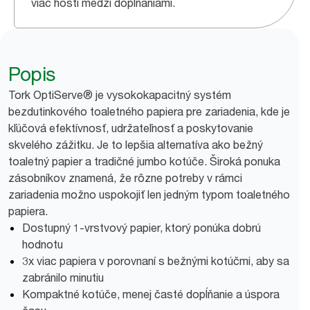
viac hostí medzi dopĺňaniami.
Popis
Tork OptiServe® je vysokokapacitný systém
bezdutinkového toaletného papiera pre zariadenia, kde je
kľúčová efektívnosť, udržateľnosť a poskytovanie
skvelého zážitku. Je to lepšia alternatíva ako bežný
toaletný papier a tradičné jumbo kotúče. Široká ponuka
zásobníkov znamená, že rôzne potreby v rámci
zariadenia možno uspokojiť len jedným typom toaletného
papiera.
Dostupný 1-vrstvový papier, ktorý ponúka dobrú
hodnotu
3x viac papiera v porovnaní s bežnými kotúčmi, aby sa
zabránilo minutiu
Kompaktné kotúče, menej časté dopĺňanie a úspora