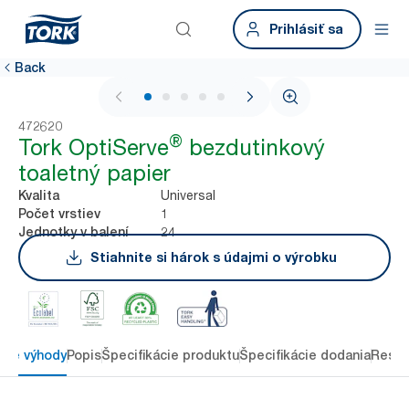
Prihlásiť sa
Back
1 / 5
472620
®
Tork OptiServe
bezdutinkový
toaletný papier
Universal
Kvalita
1
Počet vrstiev
24
Jednotky v balení
Stiahnite si hárok s údajmi o výrobku
ové výhody
Popis
Špecifikácie produktu
Špecifikácie dodania
Resou