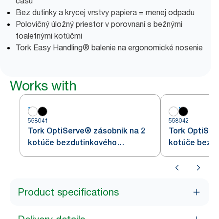
času
Bez dutinky a krycej vrstvy papiera = menej odpadu
Polovičný úložný priestor v porovnaní s bežnými
toaletnými kotúčmi
Tork Easy Handling® balenie na ergonomické nosenie
Works with
558041
558042
Tork OptiServe® zásobník na 2
Tork OptiSer
kotúče bezdutinkového
kotúče bezd
toaletného papiera
toaletného p
Product specifications