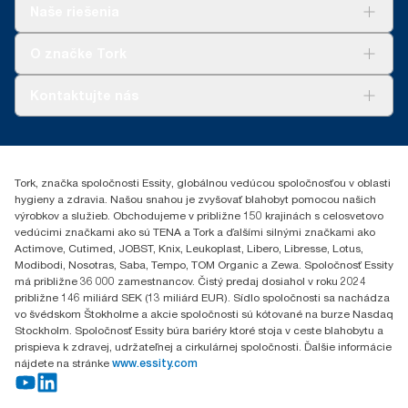
**
Riešenia
Predstavuje európsky sortiment náplní Tork OptiServe® na
Naše riešenia
jedno použitie zo strany používateľa. Na základe hodnotenia
Udržateľnosť
životného cyklu (LCA) vykonaného treťou stranou, ktoré zahŕňa
Tork Clean Care
AD-a-Glance
O značke Tork
všetky úrovne kvality náplní v kombinácii s údajmi o spotrebe.
Tork PaperCircle
Nakoľko sú tieto údaje priemerom systému, nie sú určené na
vykazovanie uhlíkovej stopy pre konkrétne výrobky a spotrebu.
O nás
Kontaktujte nás
Príbehy úspechu
0587860212
Essity Slovakia s.r.o.
Gemerská Hôrka 400
Tork, značka spoločnosti Essity, globálnou vedúcou spoločnosťou v oblasti
049 12 Gemerská Hôrka
hygieny a zdravia. Našou snahou je zvyšovať blahobyt pomocou našich
výrobkov a služieb. Obchodujeme v približne 150 krajinách s celosvetovo
vedúcimi značkami ako sú TENA a Tork a ďalšími silnými značkami ako
Actimove, Cutimed, JOBST, Knix, Leukoplast, Libero, Libresse, Lotus,
Modibodi, Nosotras, Saba, Tempo, TOM Organic a Zewa. Spoločnosť Essity
má približne 36 000 zamestnancov. Čistý predaj dosiahol v roku 2024
približne 146 miliárd SEK (13 miliárd EUR). Sídlo spoločnosti sa nachádza
vo švédskom Štokholme a akcie spoločnosti sú kótované na burze Nasdaq
Stockholm. Spoločnosť Essity búra bariéry ktoré stoja v ceste blahobytu a
prispieva k zdravej, udržateľnej a cirkulárnej spoločnosti. Ďalšie informácie
nájdete na stránke
www.essity.com