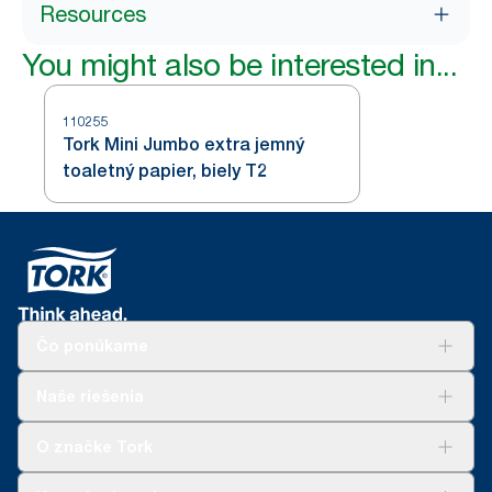
Resources
You might also be interested in...
110255
Tork Mini Jumbo extra jemný
toaletný papier, biely T2
Čo ponúkame
Riešenia
Naše riešenia
Udržateľnosť
Tork Clean Care
AD-a-Glance
O značke Tork
Tork PaperCircle
O nás