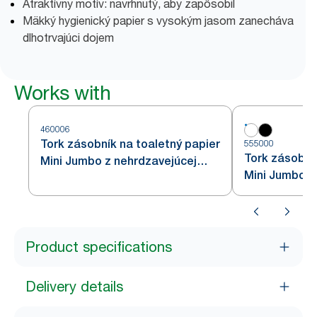
Atraktívny motív: navrhnutý, aby zapôsobil
Mäkký hygienický papier s vysokým jasom zanecháva
dlhotrvajúci dojem
Works with
460006
Tork zásobník na toaletný papier
555000
Tork zásobní
Mini Jumbo z nehrdzavejúcej
Mini Jumbo, b
ocele T2
Product specifications
Delivery details