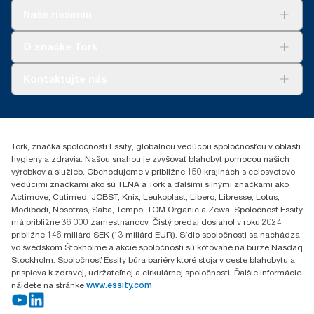
Riešenia
Naše riešenia
Udržateľnosť
Tork Clean Care
AD-a-Glance
O značke Tork
Tork PaperCircle
O nás
Kontaktujte nás
Príbehy úspechu
0587860212
Essity Slovakia s.r.o.
Gemerská Hôrka 400
Tork, značka spoločnosti Essity, globálnou vedúcou spoločnosťou v oblasti
049 12 Gemerská Hôrka
hygieny a zdravia. Našou snahou je zvyšovať blahobyt pomocou našich
výrobkov a služieb. Obchodujeme v približne 150 krajinách s celosvetovo
vedúcimi značkami ako sú TENA a Tork a ďalšími silnými značkami ako
Actimove, Cutimed, JOBST, Knix, Leukoplast, Libero, Libresse, Lotus,
Modibodi, Nosotras, Saba, Tempo, TOM Organic a Zewa. Spoločnosť Essity
má približne 36 000 zamestnancov. Čistý predaj dosiahol v roku 2024
približne 146 miliárd SEK (13 miliárd EUR). Sídlo spoločnosti sa nachádza
vo švédskom Štokholme a akcie spoločnosti sú kótované na burze Nasdaq
Stockholm. Spoločnosť Essity búra bariéry ktoré stoja v ceste blahobytu a
prispieva k zdravej, udržateľnej a cirkulárnej spoločnosti. Ďalšie informácie
nájdete na stránke
www.essity.com