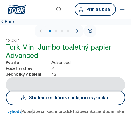
Prihlásiť sa
Back
1 / 4
120231
Tork Mini Jumbo toaletný papier
Advanced
Advanced
Kvalita
2
Počet vrstiev
12
Jednotky v balení
Stiahnite si hárok s údajmi o výrobku
ové výhody
Popis
Špecifikácie produktu
Špecifikácie dodania
Resou