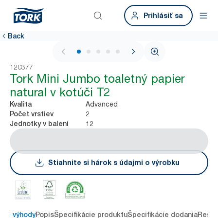
Prihlásiť sa
Back
1 / 6
120377
Tork Mini Jumbo toaletný papier
natural v kotúči T2
Advanced
Kvalita
2
Počet vrstiev
12
Jednotky v balení
Stiahnite si hárok s údajmi o výrobku
ové výhody
Popis
Špecifikácie produktu
Špecifikácie dodania
Resou