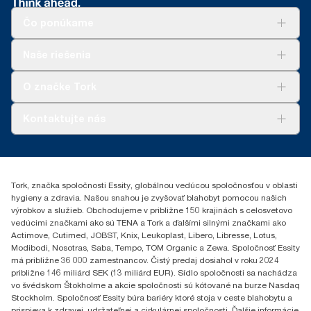
Čo ponúkame
Riešenia
Naše riešenia
Udržateľnosť
Tork Clean Care
AD-a-Glance
O značke Tork
Tork PaperCircle
O nás
Kontaktujte nás
Príbehy úspechu
0587860212
Essity Slovakia s.r.o.
Gemerská Hôrka 400
Tork, značka spoločnosti Essity, globálnou vedúcou spoločnosťou v oblasti
049 12 Gemerská Hôrka
hygieny a zdravia. Našou snahou je zvyšovať blahobyt pomocou našich
výrobkov a služieb. Obchodujeme v približne 150 krajinách s celosvetovo
vedúcimi značkami ako sú TENA a Tork a ďalšími silnými značkami ako
Actimove, Cutimed, JOBST, Knix, Leukoplast, Libero, Libresse, Lotus,
Modibodi, Nosotras, Saba, Tempo, TOM Organic a Zewa. Spoločnosť Essity
má približne 36 000 zamestnancov. Čistý predaj dosiahol v roku 2024
približne 146 miliárd SEK (13 miliárd EUR). Sídlo spoločnosti sa nachádza
vo švédskom Štokholme a akcie spoločnosti sú kótované na burze Nasdaq
Stockholm. Spoločnosť Essity búra bariéry ktoré stoja v ceste blahobytu a
prispieva k zdravej, udržateľnej a cirkulárnej spoločnosti. Ďalšie informácie