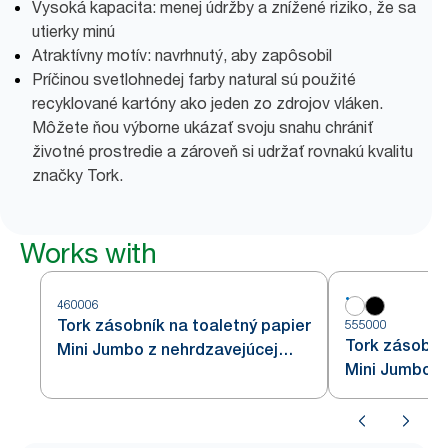
Vysoká kapacita: menej údržby a znížené riziko, že sa
utierky minú
Atraktívny motív: navrhnutý, aby zapôsobil
Príčinou svetlohnedej farby natural sú použité
recyklované kartóny ako jeden zo zdrojov vláken.
Môžete ňou výborne ukázať svoju snahu chrániť
životné prostredie a zároveň si udržať rovnakú kvalitu
značky Tork.
Works with
460006
Tork zásobník na toaletný papier
555000
Tork zásobní
Mini Jumbo z nehrdzavejúcej
Mini Jumbo, b
ocele T2