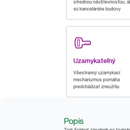
strednou návštevnosťou, 
sú kancelárske budovy
Uzamykateľný
Všestranný uzamykací
mechanizmus pomáha
predchádzať zneužitiu
Popis
Tork Folded zásobník na toaletný