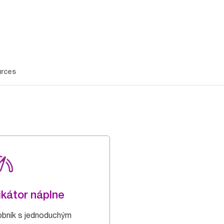
rces
ikátor náplne
bník s jednoduchým