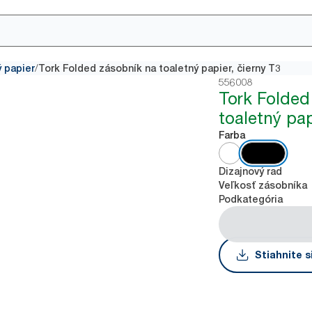
/
ý papier
Tork Folded zásobník na toaletný papier, čierny T3
556008
Tork Folded
toaletný pap
Farba
Dizajnový rad
Veľkosť zásobníka
Podkategória
Stiahnite s