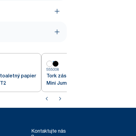
555008
5
toaletný papier
Tork zásobník na toaletný papier
 T2
Mini Jumbo, čierny T2
Kontaktujte nás