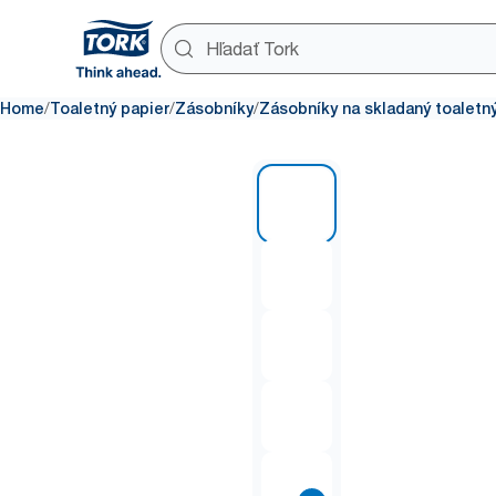
/
/
/
Home
Toaletný papier
Zásobníky
Zásobníky na skladaný toaletn
1 of 7