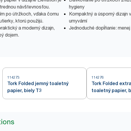
 strednou návštevnosťou.
hygieny
ním po útržkoch, vďaka čomu
Kompaktný a úsporný dizajn v
utierky, ktorú použijú.
umyvární
raktický a moderný dizajn,
Jednoduché dopĺňanie: menej
bý dojem.
114273
114276
Tork Folded jemný toaletný
Tork Folded extr
papier, biely T3
toaletný papier, b
tions