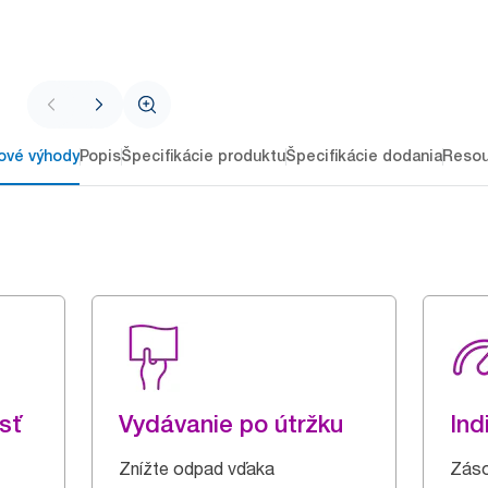
ové výhody
Popis
Špecifikácie produktu
Špecifikácie dodania
Resou
sť
Vydávanie po útržku
Ind
Znížte odpad vďaka
Záso