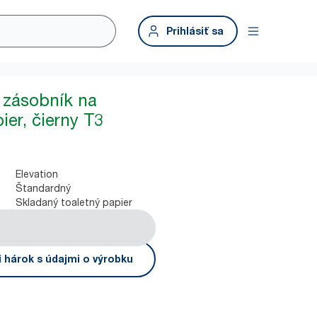
Prihlásiť sa
 zásobník na
ier, čierny T3
Elevation
Štandardný
Skladaný toaletný papier
i hárok s údajmi o výrobku