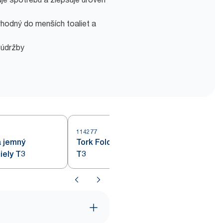
hodný do menších toaliet a
 údržby
114277
a jemný
Tork Folded Toilet Paper White
iely T3
T3