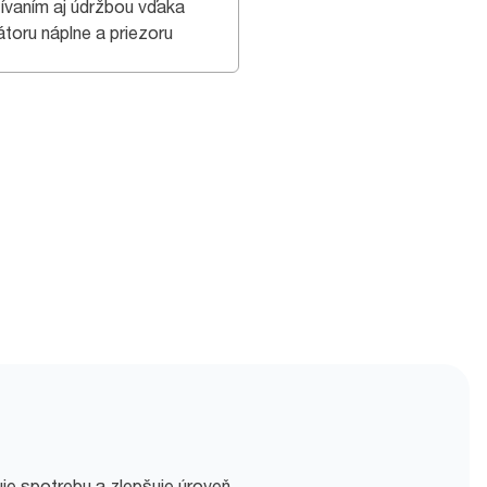
ívaním aj údržbou vďaka
átoru náplne a priezoru
je spotrebu a zlepšuje úroveň