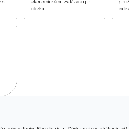
ako
ekonomickému vydávaniu po
použ
útržku
indik
 papier v dizajne Elevation je
Dávkovanie po útržkoch znižu