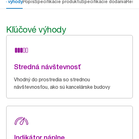
ové výhody
Popis
Špecifikácie produktu
Špecifikácie dodania
Resou
Kľúčové výhody
Stredná návštevnosť
Vhodný do prostredia so strednou
návštevnosťou, ako sú kancelárske budovy
Indikátor náplne