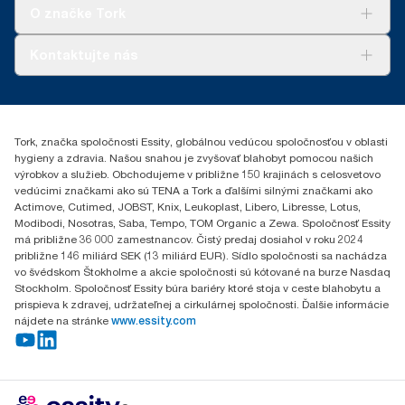
Tork Clean Care
AD-a-Glance
O značke Tork
Tork PaperCircle
O nás
Kontaktujte nás
Príbehy úspechu
0587860212
Essity Slovakia s.r.o.
Gemerská Hôrka 400
Tork, značka spoločnosti Essity, globálnou vedúcou spoločnosťou v oblasti
049 12 Gemerská Hôrka
hygieny a zdravia. Našou snahou je zvyšovať blahobyt pomocou našich
výrobkov a služieb. Obchodujeme v približne 150 krajinách s celosvetovo
vedúcimi značkami ako sú TENA a Tork a ďalšími silnými značkami ako
Actimove, Cutimed, JOBST, Knix, Leukoplast, Libero, Libresse, Lotus,
Modibodi, Nosotras, Saba, Tempo, TOM Organic a Zewa. Spoločnosť Essity
má približne 36 000 zamestnancov. Čistý predaj dosiahol v roku 2024
približne 146 miliárd SEK (13 miliárd EUR). Sídlo spoločnosti sa nachádza
vo švédskom Štokholme a akcie spoločnosti sú kótované na burze Nasdaq
Stockholm. Spoločnosť Essity búra bariéry ktoré stoja v ceste blahobytu a
prispieva k zdravej, udržateľnej a cirkulárnej spoločnosti. Ďalšie informácie
nájdete na stránke
www.essity.com