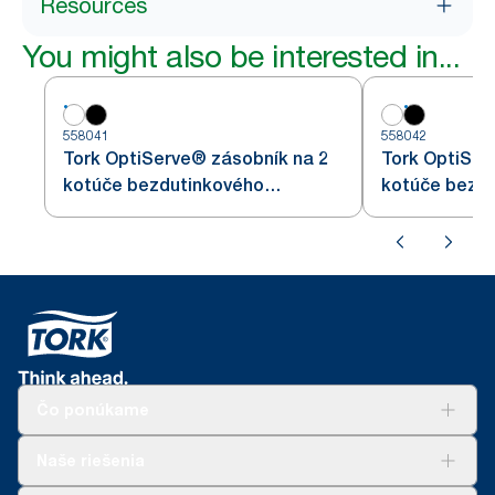
Resources
You might also be interested in...
558041
558042
Tork OptiServe® zásobník na 2
Tork OptiSer
kotúče bezdutinkového
kotúče bezd
toaletného papiera
toaletného p
Čo ponúkame
Riešenia
Naše riešenia
Udržateľnosť