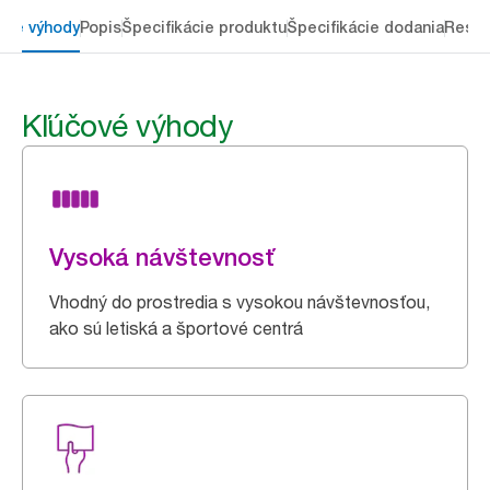
ové výhody
Popis
Špecifikácie produktu
Špecifikácie dodania
Resou
Kľúčové výhody
Vysoká návštevnosť
Vhodný do prostredia s vysokou návštevnosťou,
ako sú letiská a športové centrá