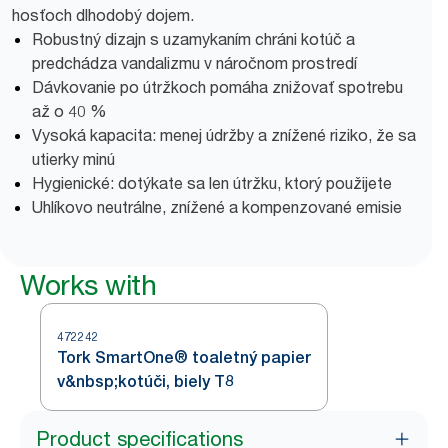
hosťoch dlhodobý dojem.
Robustný dizajn s uzamykaním chráni kotúč a
predchádza vandalizmu v náročnom prostredí
Dávkovanie po útržkoch pomáha znižovať spotrebu
až o 40 %
Vysoká kapacita: menej údržby a znížené riziko, že sa
utierky minú
Hygienické: dotýkate sa len útržku, ktorý použijete
Uhlíkovo neutrálne, znížené a kompenzované emisie
Works with
472242
Tork SmartOne® toaletný papier
v&nbsp;kotúči, biely T8
Product specifications