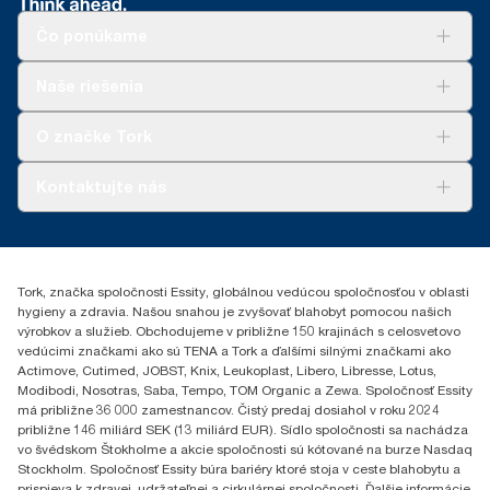
ClimatePartner: www.climate-id.com/en-gb/9VIUDN.
Čo ponúkame
**
Predstavuje európsky sortiment náplní Tork SmartOne® na
jedno použitie zo strany používateľa. Na základe hodnotenia
životného cyklu (LCA) vykonaného treťou stranou, ktoré zahŕňa
Riešenia
Naše riešenia
všetky úrovne kvality náplní v kombinácii s údajmi o spotrebe.
Udržateľnosť
Nakoľko sú tieto údaje priemerom systému, nie sú určené na
Tork Clean Care
AD-a-Glance
O značke Tork
vykazovanie uhlíkovej stopy pre konkrétne výrobky a spotrebu.
Tork PaperCircle
O nás
Kontaktujte nás
Príbehy úspechu
0587860212
Essity Slovakia s.r.o.
Gemerská Hôrka 400
Tork, značka spoločnosti Essity, globálnou vedúcou spoločnosťou v oblasti
049 12 Gemerská Hôrka
hygieny a zdravia. Našou snahou je zvyšovať blahobyt pomocou našich
výrobkov a služieb. Obchodujeme v približne 150 krajinách s celosvetovo
vedúcimi značkami ako sú TENA a Tork a ďalšími silnými značkami ako
Actimove, Cutimed, JOBST, Knix, Leukoplast, Libero, Libresse, Lotus,
Modibodi, Nosotras, Saba, Tempo, TOM Organic a Zewa. Spoločnosť Essity
má približne 36 000 zamestnancov. Čistý predaj dosiahol v roku 2024
približne 146 miliárd SEK (13 miliárd EUR). Sídlo spoločnosti sa nachádza
vo švédskom Štokholme a akcie spoločnosti sú kótované na burze Nasdaq
Stockholm. Spoločnosť Essity búra bariéry ktoré stoja v ceste blahobytu a
prispieva k zdravej, udržateľnej a cirkulárnej spoločnosti. Ďalšie informácie