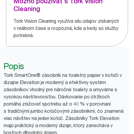
Možno používať s Tork Vision
Cleaning
Tork Vision Cleaning využíva silu údajov získaných
v reálnom čase a rozpozná, kde a kedy sú služby
potrebné.
Popis
Tork SmartOne® zásobník na toaletný papier v kotúči v
dizajne Elevation je moderný a efektívny systém
zásobníkov vhodný pre náročné toalety a umyvárne s
vysokou návštevnosťou. Dávkovanie po útržkoch
pomáha znižovať spotrebu až o 40 % v porovnaní
s tradičnými jumbo kotúčovými zásobníkmi, čo znamená
viac návštev na jeden kotúč. Zásobníky Tork Elevation
majú praktický a moderný dizajn, ktorý zanecháva v
hosťoch dlhodobý dojem.