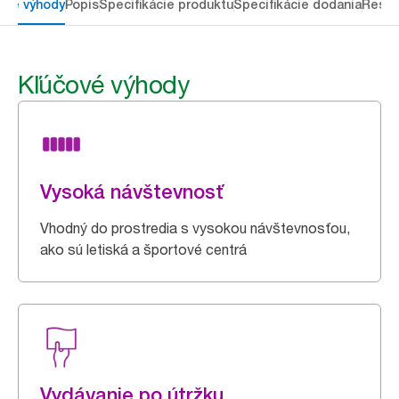
ové výhody
Popis
Špecifikácie produktu
Špecifikácie dodania
Resou
Kľúčové výhody
Vysoká návštevnosť
Vhodný do prostredia s vysokou návštevnosťou,
ako sú letiská a športové centrá
Vydávanie po útržku