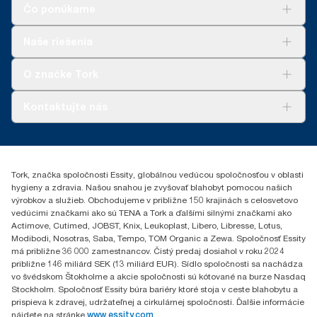
Čo ponúkame
**
Predstavuje európsky sortiment náplní Tork SmartOne® na
jedno použitie zo strany používateľa. Na základe hodnotenia
životného cyklu (LCA) vykonaného treťou stranou, ktoré zahŕňa
Riešenia
Naše riešenia
všetky úrovne kvality náplní v kombinácii s údajmi o spotrebe.
Udržateľnosť
Nakoľko sú tieto údaje priemerom systému, nie sú určené na
Tork Clean Care
AD-a-Glance
O značke Tork
vykazovanie uhlíkovej stopy pre konkrétne výrobky a spotrebu.
Tork PaperCircle
O nás
Kontaktujte nás
Príbehy úspechu
0587860212
Essity Slovakia s.r.o.
Gemerská Hôrka 400
Tork, značka spoločnosti Essity, globálnou vedúcou spoločnosťou v oblasti
049 12 Gemerská Hôrka
hygieny a zdravia. Našou snahou je zvyšovať blahobyt pomocou našich
výrobkov a služieb. Obchodujeme v približne 150 krajinách s celosvetovo
vedúcimi značkami ako sú TENA a Tork a ďalšími silnými značkami ako
Actimove, Cutimed, JOBST, Knix, Leukoplast, Libero, Libresse, Lotus,
Modibodi, Nosotras, Saba, Tempo, TOM Organic a Zewa. Spoločnosť Essity
má približne 36 000 zamestnancov. Čistý predaj dosiahol v roku 2024
približne 146 miliárd SEK (13 miliárd EUR). Sídlo spoločnosti sa nachádza
vo švédskom Štokholme a akcie spoločnosti sú kótované na burze Nasdaq
Stockholm. Spoločnosť Essity búra bariéry ktoré stoja v ceste blahobytu a
prispieva k zdravej, udržateľnej a cirkulárnej spoločnosti. Ďalšie informácie
nájdete na stránke
www.essity.com