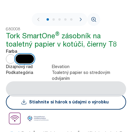
1 / 7
680008
®
Tork SmartOne
zásobník na
toaletný papier v kotúči, čierny T8
Farba
Elevation
Dizajnový rad
Toaletný papier so stredovým
Podkategória
odvíjaním
Stiahnite si hárok s údajmi o výrobku