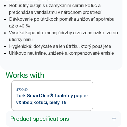
Robustný dizajn s uzamykaním chráni kotúč a
predchádza vandalizmu v náročnom prostredí
Dávkovanie po útržkoch pomáha znižovať spotrebu
až o 40 %
Vysoká kapacita: menej údržby a znížené riziko, že sa
utierky minú
Hygienické: dotýkate sa len útržku, ktorý použijete
Uhlíkovo neutrálne, znížené a kompenzované emisie
Works with
472242
Tork SmartOne® toaletný papier
v&nbsp;kotúči, biely T8
Product specifications