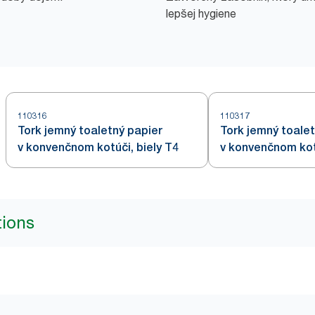
lepšej hygiene
110316
110317
Tork jemný toaletný papier
Tork jemný toalet
v konvenčnom kotúči, biely T4
v konvenčnom kotú
tions