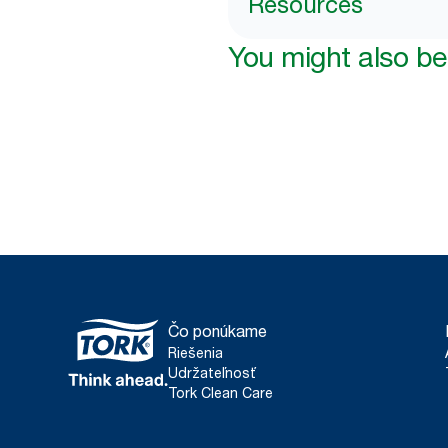
Resources
You might also be 
Čo ponúkame
Riešenia
Udržateľnosť
Tork Clean Care