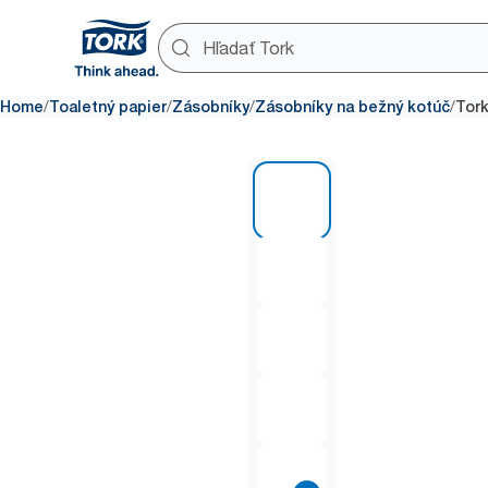
/
/
/
/
Home
Toaletný papier
Zásobníky
Zásobníky na bežný kotúč
Tork
1 of 8