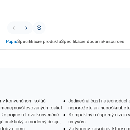
Popis
Špecifikácie produktu
Špecifikácie dodania
Resources
er v konvenčnom kotúči
Jedinečná časť na jednoduché 
o menej navštevovaných toaliet
neporežete ani nepoškriabete
m, že pojme až dva konvenčné
Kompaktný a úsporný dizajn v
ú praktický a moderný dizajn,
umyvární
odobý dojem.
Zatvorený zásobník, ktorý umo