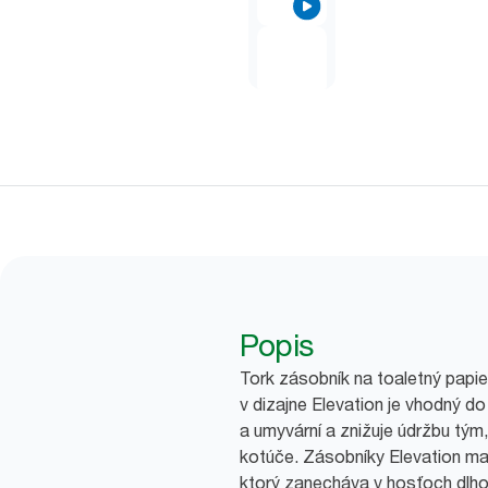
Popis
Tork zásobník na toaletný papi
v dizajne Elevation je vhodný d
a umyvární a znižuje údržbu tý
kotúče. Zásobníky Elevation maj
ktorý zanecháva v hosťoch dlh