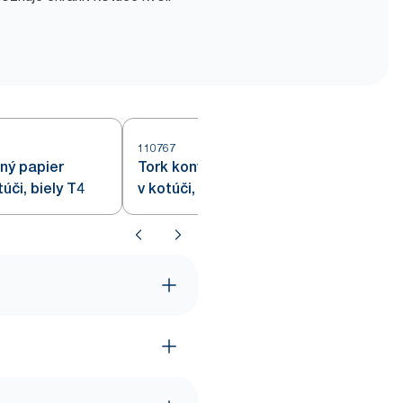
110767
1
ný papier
Tork konvenčný toaletný papier
či, biely T4
v kotúči, biely T4