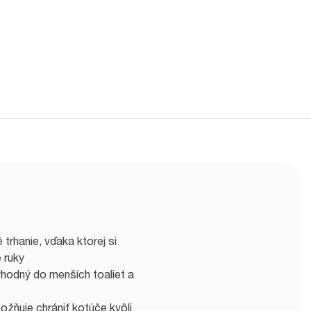
trhanie, vďaka ktorej si
 ruky
hodný do menších toaliet a
žňuje chrániť kotúče kvôli