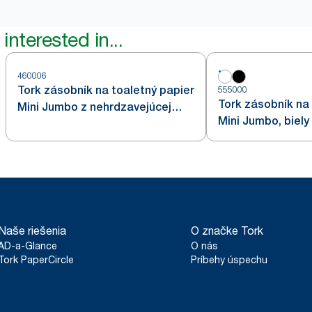
interested in...
460006
Tork zásobník na toaletný papier
555000
Tork zásobník na 
Mini Jumbo z nehrdzavejúcej
Mini Jumbo, biely
ocele T2
Naše riešenia
O značke Tork
AD-a-Glance
O nás
Tork PaperCircle
Príbehy úspechu