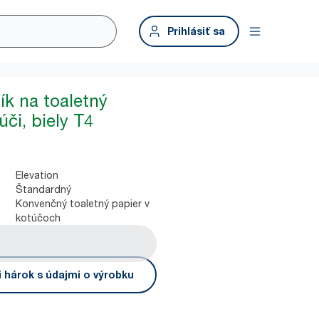
Prihlásiť sa
ík na toaletný
úči, biely T4
Elevation
Štandardný
Konvenčný toaletný papier v
kotúčoch
i hárok s údajmi o výrobku