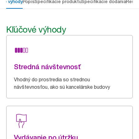
ové výhody
Popis
Špecifikácie produktu
Špecifikácie dodania
Resou
Kľúčové výhody
Stredná návštevnosť
Vhodný do prostredia so strednou
návštevnosťou, ako sú kancelárske budovy
Vydávanie po útržku