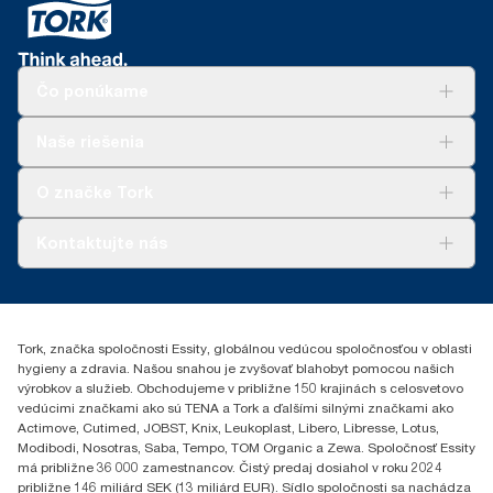
Čo ponúkame
Riešenia
Naše riešenia
Udržateľnosť
Tork Clean Care
AD-a-Glance
O značke Tork
Tork PaperCircle
O nás
Kontaktujte nás
Príbehy úspechu
0587860212
Essity Slovakia s.r.o.
Gemerská Hôrka 400
Tork, značka spoločnosti Essity, globálnou vedúcou spoločnosťou v oblasti
049 12 Gemerská Hôrka
hygieny a zdravia. Našou snahou je zvyšovať blahobyt pomocou našich
výrobkov a služieb. Obchodujeme v približne 150 krajinách s celosvetovo
vedúcimi značkami ako sú TENA a Tork a ďalšími silnými značkami ako
Actimove, Cutimed, JOBST, Knix, Leukoplast, Libero, Libresse, Lotus,
Modibodi, Nosotras, Saba, Tempo, TOM Organic a Zewa. Spoločnosť Essity
má približne 36 000 zamestnancov. Čistý predaj dosiahol v roku 2024
približne 146 miliárd SEK (13 miliárd EUR). Sídlo spoločnosti sa nachádza