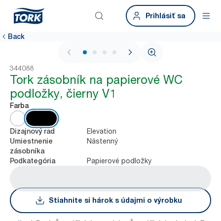
Prihlásiť sa
Back
1 / 4
344088
Tork zásobník na papierové WC
podložky, čierny V1
Farba
Elevation
Dizajnový rad
Nástenný
Umiestnenie
zásobníka
Papierové podložky
Podkategória
Stiahnite si hárok s údajmi o výrobku