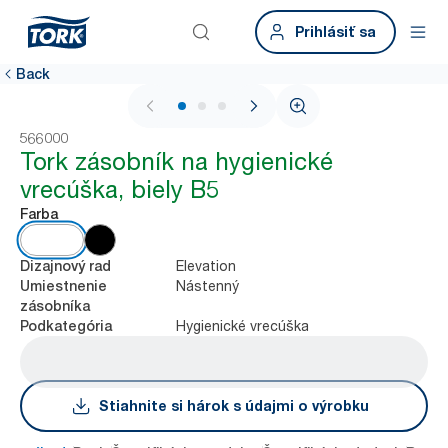
Prihlásiť sa
Back
1 / 3
566000
Tork zásobník na hygienické
vrecúška, biely B5
Farba
Elevation
Dizajnový rad
Nástenný
Umiestnenie
zásobníka
Hygienické vrecúška
Podkategória
Stiahnite si hárok s údajmi o výrobku