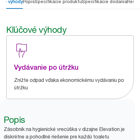
ové výhody
Popis
Špecifikácie produktu
Špecifikácie dodania
Resou
Kľúčové výhody
Vydávanie po útržku
Znížte odpad vďaka ekonomickému vydávaniu po
útržku
Popis
Zásobník na hygienické vrecúška v dizajne Elevation je
diskrétne a pohodlné riešenie pre každú toaletu