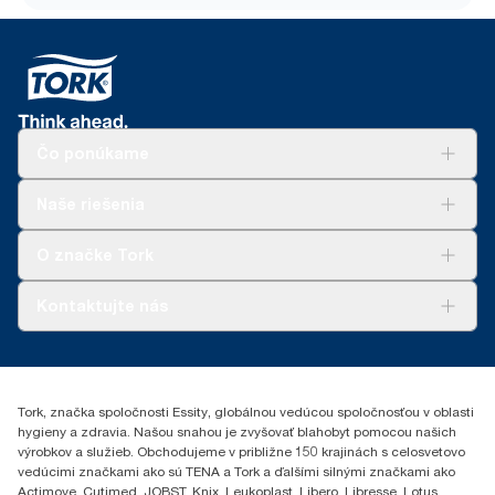
Čo ponúkame
Riešenia
Naše riešenia
Udržateľnosť
Tork Clean Care
AD-a-Glance
O značke Tork
Tork PaperCircle
O nás
Kontaktujte nás
Príbehy úspechu
0587860212
Essity Slovakia s.r.o.
Gemerská Hôrka 400
Tork, značka spoločnosti Essity, globálnou vedúcou spoločnosťou v oblasti
049 12 Gemerská Hôrka
hygieny a zdravia. Našou snahou je zvyšovať blahobyt pomocou našich
výrobkov a služieb. Obchodujeme v približne 150 krajinách s celosvetovo
vedúcimi značkami ako sú TENA a Tork a ďalšími silnými značkami ako
Actimove, Cutimed, JOBST, Knix, Leukoplast, Libero, Libresse, Lotus,