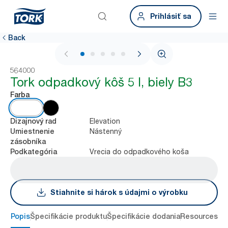
Prihlásiť sa
Back
1 / 5
564000
Tork odpadkový kôš 5 l, biely B3
Farba
Elevation
Dizajnový rad
Nástenný
Umiestnenie
zásobníka
Vrecia do odpadkového koša
Podkategória
Stiahnite si hárok s údajmi o výrobku
Popis
Špecifikácie produktu
Špecifikácie dodania
Resources