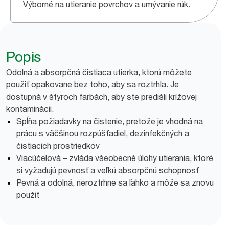
Výborné na utieranie povrchov a umývanie rúk.
Popis
Odolná a absorpčná čistiaca utierka, ktorú môžete
použiť opakovane bez toho, aby sa roztrhla. Je
dostupná v štyroch farbách, aby ste predišli krížovej
kontaminácii.
Spĺňa požiadavky na čistenie, pretože je vhodná na
prácu s väčšinou rozpúšťadiel, dezinfekčných a
čistiacich prostriedkov
Viacúčelová – zvláda všeobecné úlohy utierania, ktoré
si vyžadujú pevnosť a veľkú absorpčnú schopnosť
Pevná a odolná, neroztrhne sa ľahko a môže sa znovu
použiť