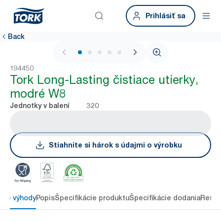
Prihlásiť sa
Back
1 / 6
194450
Tork Long-Lasting čistiace utierky,
modré W8
320
Jednotky v balení
Stiahnite si hárok s údajmi o výrobku
ové výhody
Popis
Špecifikácie produktu
Špecifikácie dodania
Resou