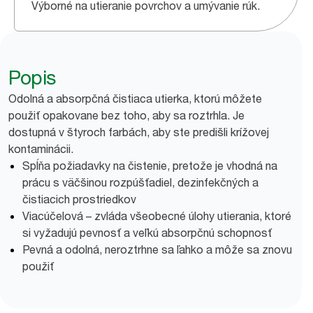
Výborné na utieranie povrchov a umývanie rúk.
Popis
Odolná a absorpčná čistiaca utierka, ktorú môžete
použiť opakovane bez toho, aby sa roztrhla. Je
dostupná v štyroch farbách, aby ste predišli krížovej
kontaminácii.
Spĺňa požiadavky na čistenie, pretože je vhodná na
prácu s väčšinou rozpúšťadiel, dezinfekčných a
čistiacich prostriedkov
Viacúčelová – zvláda všeobecné úlohy utierania, ktoré
si vyžadujú pevnosť a veľkú absorpčnú schopnosť
Pevná a odolná, neroztrhne sa ľahko a môže sa znovu
použiť