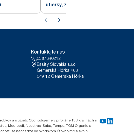
8
utierky, zelené W8
Kontaktujte nás
0587860212
Essity Slovakia s.r.o.
Gemerská Hôrka 400
049 12 Gemerská Hôrka
robkov a služieb. Obchodujeme v približne 150 krajinách s
Lotus, Modibodi, Nosotras, Saba, Tempo, TOM Organic a
oločnosti sa nachádza vo švédskom Štokholme a akcie