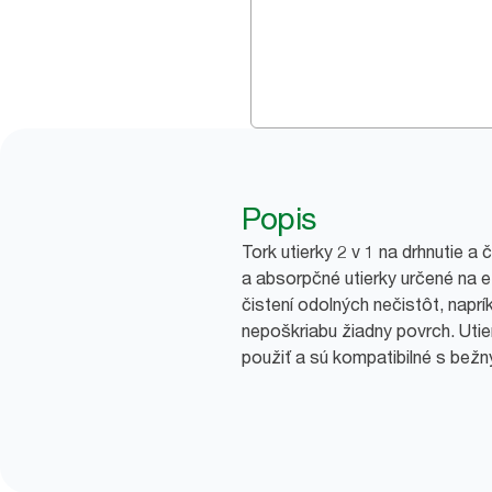
Popis
Tork utierky 2 v 1 na drhnutie a 
a absorpčné utierky určené na ef
čistení odolných nečistôt, napr
nepoškriabu žiadny povrch. Uti
použiť a sú kompatibilné s bežný