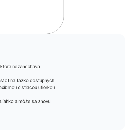
y, ktorá nezanecháva
istôt na ťažko dostupných
xibilnou čistiacou utierkou
a ľahko a môže sa znovu