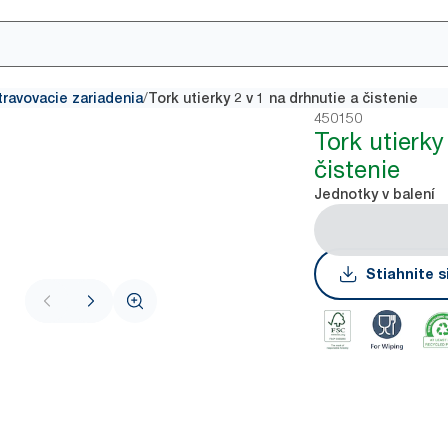
/
travovacie zariadenia
Tork utierky 2 v 1 na drhnutie a čistenie
450150
Tork utierky
čistenie
Jednotky v balení
Stiahnite s