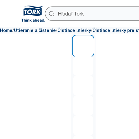
/
/
/
Home
Utieranie a čistenie
Čistiace utierky
Čistiace utierky pre s
1 of 6