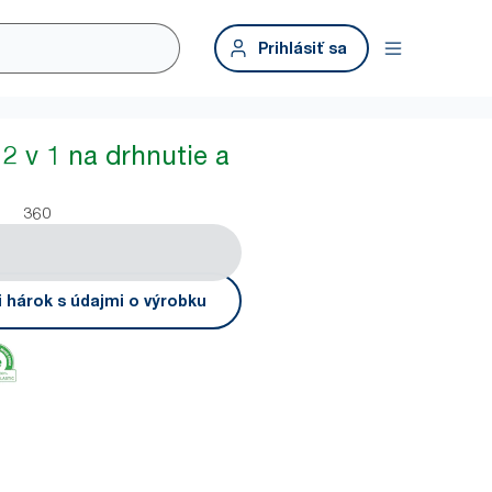
Prihlásiť sa
 2 v 1 na drhnutie a
360
i hárok s údajmi o výrobku