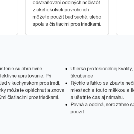
odstraňovaní odolných nečistôt
z akéhokoľvek povrchu ich
môžete použiť buď suché, alebo
spolu s čistiacimi prostriedkami.
čistenie sú abrazívne
Utierka profesionálnej kvalit
ektívne upratovanie. Pri
škrabance
íklad v kuchynskom prostredí,
Rýchlo a ľahko sa zbavte neč
erky môžete opláchnuť a znova
miestach s touto mäkkou a fle
mi čistiacimi prostriedkami.
a ušetrite čas aj námahu.
Pevná a odolná, neroztrhne s
použiť