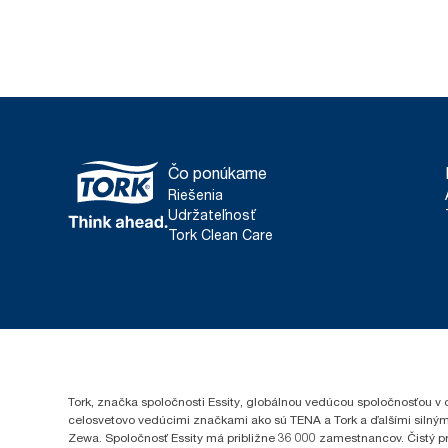
Čo ponúkame
Riešenia
Udržateľnosť
Tork Clean Care
Tork, značka spoločnosti Essity, globálnou vedúcou spoločnosťou v 
celosvetovo vedúcimi značkami ako sú TENA a Tork a ďalšími silným
Zewa. Spoločnosť Essity má približne 36 000 zamestnancov. Čistý pr