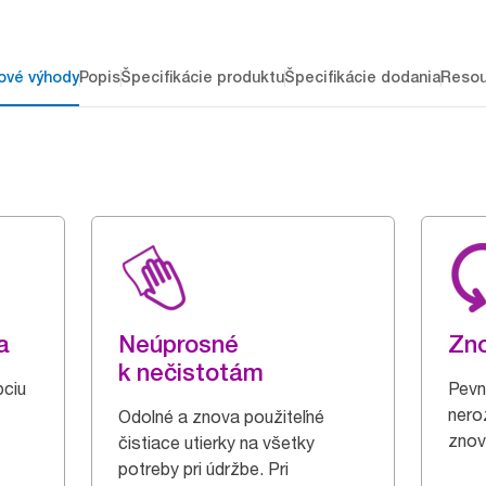
ové výhody
Popis
Špecifikácie produktu
Špecifikácie dodania
Resou
a
Neúprosné
Zno
k nečistotám
pciu
Pevn
nero
Odolné a znova použiteľné
znov
čistiace utierky na všetky
potreby pri údržbe. Pri