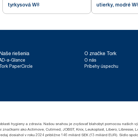
tyrkysová W8
utierky, modré W
Naše riešenia
O značke Tork
AD-a-Glance
O nás
Tork PaperCircle
Príbehy úspechu
oblasti hygieny a zdravia. Našou snahou je zvyšovať blahobyt pomocou našich vý
i značkami ako Actimove, Cutimed, JOBST, Knix, Leukoplast, Libero, Libresse, 
edaj dosiahol v roku 2024 približne 146 miliárd SEK (13 miliárd EUR). Sídlo sp