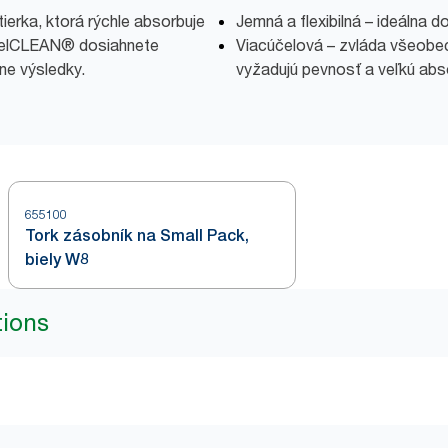
tierka, ktorá rýchle absorbuje
Jemná a flexibilná – ideálna 
 exelCLEAN® dosiahnete
Viacúčelová – zvláda všeobecn
lne výsledky.
vyžadujú pevnosť a veľkú ab
655100
Tork zásobník na Small Pack,
biely W8
tions