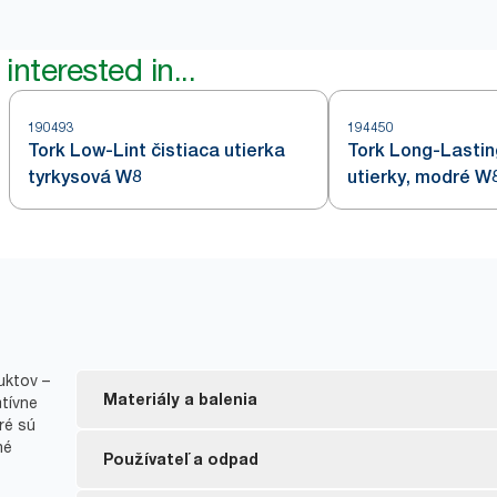
interested in...
190493
194450
Tork Low-Lint čistiaca utierka
Tork Long-Lastin
tyrkysová W8
utierky, modré W
uktov –
Materiály a balenia
atívne
ré sú
né
Náplne certifikované FSC® – drevné vlákna v pro
Používateľ a odpad
zodpovedne spravovaných zdrojov.