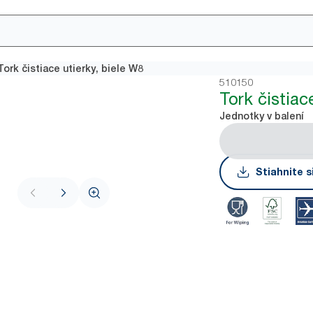
Tork čistiace utierky, biele W8
510150
Tork čistiac
Jednotky v balení
Stiahnite s