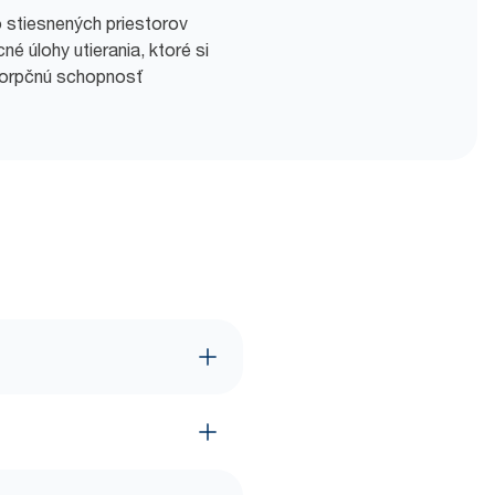
do stiesnených priestorov
é úlohy utierania, ktoré si
sorpčnú schopnosť