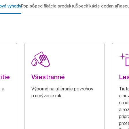
ové výhody
Popis
Špecifikácie produktu
Špecifikácie dodania
Resou
itie
Všestranné
Les
e a
Výborné na utieranie povrchov
Tiet
a umývanie rúk.
a ne
sú i
a roz
príp
prof