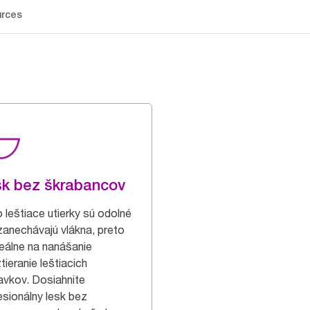
rces
k bez škrabancov
o leštiace utierky sú odolné
zanechávajú vlákna, preto
deálne na nanášanie
tieranie leštiacich
ravkov. Dosiahnite
esionálny lesk bez