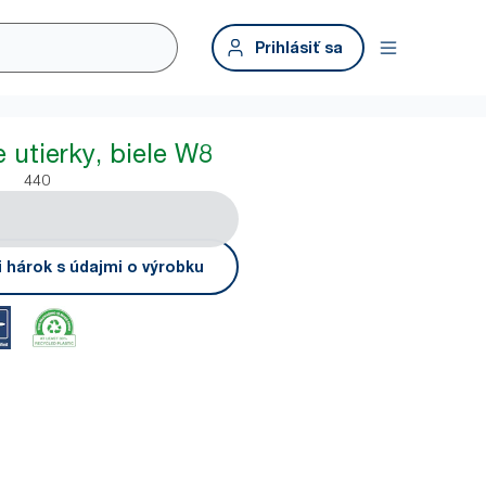
Prihlásiť sa
e utierky, biele W8
440
i hárok s údajmi o výrobku