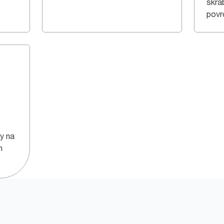
škra
povr
y na
m