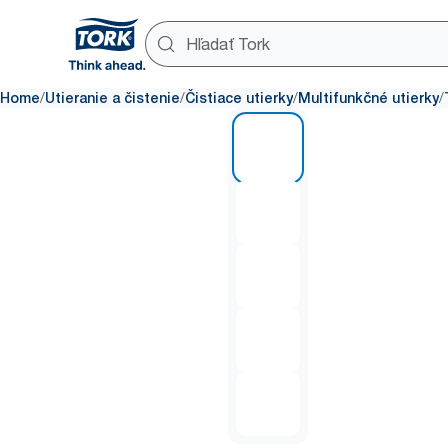
/
/
/
/
Home
Utieranie a čistenie
Čistiace utierky
Multifunkčné utierky
1 of 5