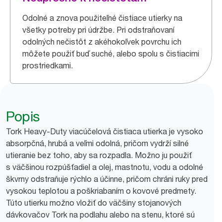
Odolné a znova použiteľné čistiace utierky na
všetky potreby pri údržbe. Pri odstraňovaní
odolných nečistôt z akéhokoľvek povrchu ich
môžete použiť buď suché, alebo spolu s čistiacimi
prostriedkami.
Popis
Tork Heavy-Duty viacúčelová čistiaca utierka je vysoko
absorpčná, hrubá a veľmi odolná, pričom vydrží silné
utieranie bez toho, aby sa rozpadla. Možno ju použiť
s väčšinou rozpúšťadiel a olej, mastnotu, vodu a odolné
škvrny odstraňuje rýchlo a účinne, pričom chráni ruky pred
vysokou teplotou a poškriabaním o kovové predmety.
Túto utierku možno vložiť do väčšiny stojanových
dávkovačov Tork na podlahu alebo na stenu, ktoré sú