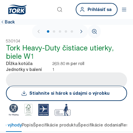
Prihlásiť sa
Back
1 / 6
530104
Tork Heavy-Duty čistiace utierky,
biele W1
269.80 m per roll
Dĺžka kotúča
1
Jednotky v balení
Stiahnite si hárok s údajmi o výrobku
ové výhody
Popis
Špecifikácie produktu
Špecifikácie dodania
Resou