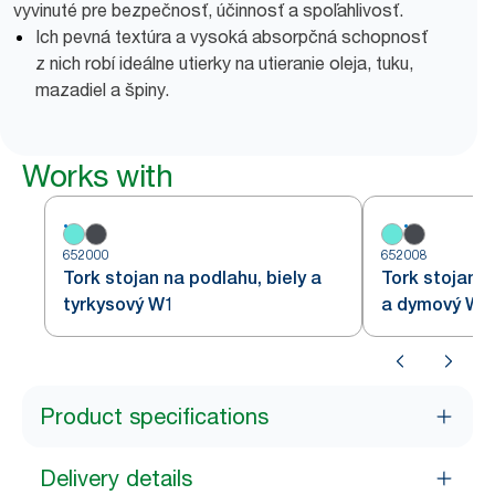
vyvinuté pre bezpečnosť, účinnosť a spoľahlivosť.
Ich pevná textúra a vysoká absorpčná schopnosť
z nich robí ideálne utierky na utieranie oleja, tuku,
mazadiel a špiny.
Works with
652000
652008
Tork stojan na podlahu, biely a
Tork stojan n
tyrkysový W1
a dymový W1
Product specifications
Delivery details