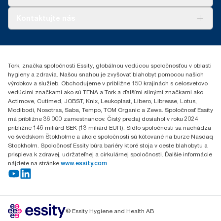
spotrebu.
2014. Rental cloths, cotton rags and mixed rags were
Tork PaperCircle
compared to Tork Heavy-Duty Cleaning Cloths
O nás
Kontaktujte nás
Príbehy úspechu
0587860212
Essity Slovakia s.r.o.
Gemerská Hôrka 400
Tork, značka spoločnosti Essity, globálnou vedúcou spoločnosťou v oblasti
049 12 Gemerská Hôrka
hygieny a zdravia. Našou snahou je zvyšovať blahobyt pomocou našich
výrobkov a služieb. Obchodujeme v približne 150 krajinách s celosvetovo
vedúcimi značkami ako sú TENA a Tork a ďalšími silnými značkami ako
Actimove, Cutimed, JOBST, Knix, Leukoplast, Libero, Libresse, Lotus,
Modibodi, Nosotras, Saba, Tempo, TOM Organic a Zewa. Spoločnosť Essity
má približne 36 000 zamestnancov. Čistý predaj dosiahol v roku 2024
približne 146 miliárd SEK (13 miliárd EUR). Sídlo spoločnosti sa nachádza
vo švédskom Štokholme a akcie spoločnosti sú kótované na burze Nasdaq
Stockholm. Spoločnosť Essity búra bariéry ktoré stoja v ceste blahobytu a
prispieva k zdravej, udržateľnej a cirkulárnej spoločnosti. Ďalšie informácie
nájdete na stránke
www.essity.com
© Essity Hygiene and Health AB