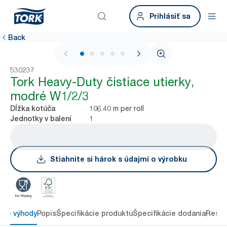
Prihlásiť sa
Back
1 / 6
530237
Tork Heavy-Duty čistiace utierky,
modré W1/2/3
106.40 m per roll
Dĺžka kotúča
1
Jednotky v balení
Stiahnite si hárok s údajmi o výrobku
ové výhody
Popis
Špecifikácie produktu
Špecifikácie dodania
Resou