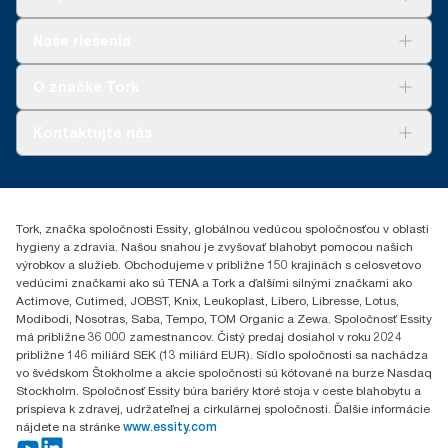
**
Predstavuje európsky sortiment náplní Tork exelCLEAN na
**
V porovnaní s predchádzajúcou verziou; počítané na
Skracuje čas upratovania až o 35 % v porovnaní
útržok. Na základe hodnotenia životného cyklu (LCA)
libru/kg/tonu produktu, 2021.
Riešenia
*
s handrami.
Naše riešenia
vykonaného treťou stranou, ktoré zahŕňa všetky úrovne kvality
Udržateľnosť
náplní. Nakoľko sú tieto údaje priemerom systému, nie sú
Tork Clean Care
*
AD-a-Glance
určené na vykazovanie uhlíkovej stopy pre konkrétne výrobky a
Panel test conducted by Swerea Research Institute, Sweden,
O značke Tork
spotrebu.
2014. Rental cloths, cotton rags and mixed rags were
Tork PaperCircle
compared to Tork Heavy-Duty Cleaning Cloths
O nás
Kontaktujte nás
Príbehy úspechu
0587860212
Essity Slovakia s.r.o.
Gemerská Hôrka 400
Tork, značka spoločnosti Essity, globálnou vedúcou spoločnosťou v oblasti
049 12 Gemerská Hôrka
hygieny a zdravia. Našou snahou je zvyšovať blahobyt pomocou našich
výrobkov a služieb. Obchodujeme v približne 150 krajinách s celosvetovo
vedúcimi značkami ako sú TENA a Tork a ďalšími silnými značkami ako
Actimove, Cutimed, JOBST, Knix, Leukoplast, Libero, Libresse, Lotus,
Modibodi, Nosotras, Saba, Tempo, TOM Organic a Zewa. Spoločnosť Essity
má približne 36 000 zamestnancov. Čistý predaj dosiahol v roku 2024
približne 146 miliárd SEK (13 miliárd EUR). Sídlo spoločnosti sa nachádza
vo švédskom Štokholme a akcie spoločnosti sú kótované na burze Nasdaq
Stockholm. Spoločnosť Essity búra bariéry ktoré stoja v ceste blahobytu a
prispieva k zdravej, udržateľnej a cirkulárnej spoločnosti. Ďalšie informácie
nájdete na stránke
www.essity.com