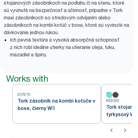
stojanových zásobníkoch na podlahu či na stenu, ktoré
sú vyvinuté na bezpečnosť a účinnosť, prípadne v Tork
maxi zásobníkoch so stredovým odvíjaním alebo
zásobníkoch na kombi kotúč v boxe, ktoré sú vyvinuté na
dávkovanie jednou rukou.
Ich pevná textúra a vysoká absorpčná schopnosť
z nich robí ideálne utierky na utieranie oleja, tuku,
mazadiel a špiny.
Works with
207210
Tork zásobník na kombi kotúče v
652000
Tork stojan n
boxe, čierny W3
tyrkysový W1