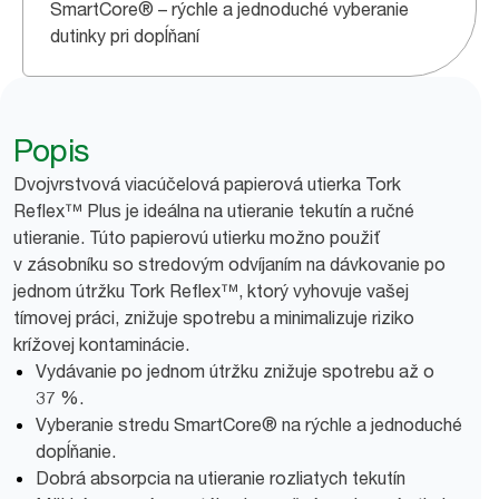
SmartCore® – rýchle a jednoduché vyberanie
dutinky pri dopĺňaní
Popis
Dvojvrstvová viacúčelová papierová utierka Tork
Reflex™ Plus je ideálna na utieranie tekutín a ručné
utieranie. Túto papierovú utierku možno použiť
v zásobníku so stredovým odvíjaním na dávkovanie po
jednom útržku Tork Reflex™, ktorý vyhovuje vašej
tímovej práci, znižuje spotrebu a minimalizuje riziko
krížovej kontaminácie.
Vydávanie po jednom útržku znižuje spotrebu až o
37 %.
Vyberanie stredu SmartCore® na rýchle a jednoduché
dopĺňanie.
Dobrá absorpcia na utieranie rozliatych tekutín