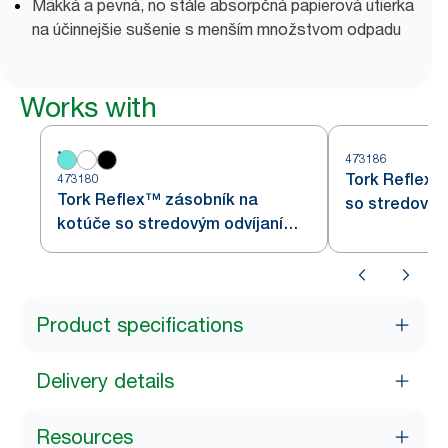
Mäkká a pevná, no stále absorpčná papierová utierka
na účinnejšie sušenie s menším množstvom odpadu
Works with
473186
Tork Reflex™
473180
Tork Reflex™ zásobník na
so stredovým
kotúče so stredovým odvíjaním,
a zásobník, b
biely a tyrkysový M4
Product specifications
Delivery details
Resources