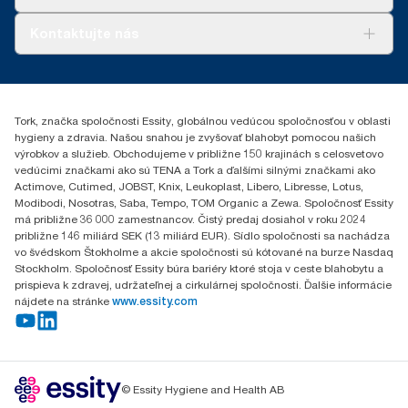
Tork PaperCircle
O nás
Kontaktujte nás
Príbehy úspechu
0587860212
Essity Slovakia s.r.o.
Gemerská Hôrka 400
Tork, značka spoločnosti Essity, globálnou vedúcou spoločnosťou v oblasti
049 12 Gemerská Hôrka
hygieny a zdravia. Našou snahou je zvyšovať blahobyt pomocou našich
výrobkov a služieb. Obchodujeme v približne 150 krajinách s celosvetovo
vedúcimi značkami ako sú TENA a Tork a ďalšími silnými značkami ako
Actimove, Cutimed, JOBST, Knix, Leukoplast, Libero, Libresse, Lotus,
Modibodi, Nosotras, Saba, Tempo, TOM Organic a Zewa. Spoločnosť Essity
má približne 36 000 zamestnancov. Čistý predaj dosiahol v roku 2024
približne 146 miliárd SEK (13 miliárd EUR). Sídlo spoločnosti sa nachádza
vo švédskom Štokholme a akcie spoločnosti sú kótované na burze Nasdaq
Stockholm. Spoločnosť Essity búra bariéry ktoré stoja v ceste blahobytu a
prispieva k zdravej, udržateľnej a cirkulárnej spoločnosti. Ďalšie informácie
nájdete na stránke
www.essity.com
© Essity Hygiene and Health AB