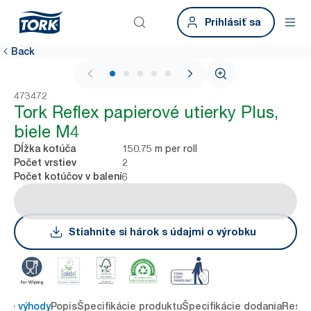
Prihlásiť sa
Back
1 / 6
473472
Tork Reflex papierové utierky Plus,
biele M4
150.75 m per roll
Dĺžka kotúča
2
Počet vrstiev
6
Počet kotúčov v balení
Stiahnite si hárok s údajmi o výrobku
ové výhody
Popis
Špecifikácie produktu
Špecifikácie dodania
Resou