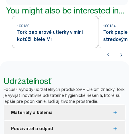
You might also be interested in...
100130
100134
Tork papierové utierky v mini
Tork papierov
kotúči, biele M1
stredovým od
Udržateľnosť
Focus4 výhody udržateľných produktov – Cieľom značky Tork
je vyvíjať inovatívne udržateľné hygienické riešenia, ktoré sú
lepšie pre podnikanie, ľudí aj životné prostredie.
Materiály a balenia
Označenie FSC® – vyrobené z vláken zo
Používateľ a odpad
zodpovedne spravovaných zdrojov.