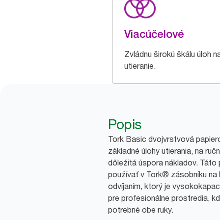
Viacúčelové
Zvládnu širokú škálu úloh n
utieranie.
Popis
Tork Basic dvojvrstvová papiero
základné úlohy utierania, na ručn
dôležitá úspora nákladov. Táto
používať v Tork® zásobníku na
odvíjaním, ktorý je vysokokapa
pre profesionálne prostredia, kd
potrebné obe ruky.