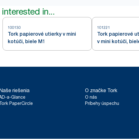
interested in...
100130
101221
Tork papierové utierky v mini
Tork papierové ut
kotúči, biele M1
v mini kotúči, bie
Naše riešenia
O značke Tork
AD-a-Glance
O nás
Tork PaperCircle
Príbehy úspechu