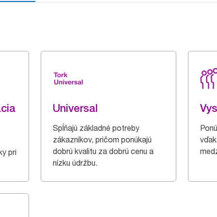
cia
Universal
Vys
Spĺňajú základné potreby
Ponú
zákazníkov, pričom ponúkajú
vďak
dobrú kvalitu za dobrú cenu a
medz
y pri
nízku údržbu.