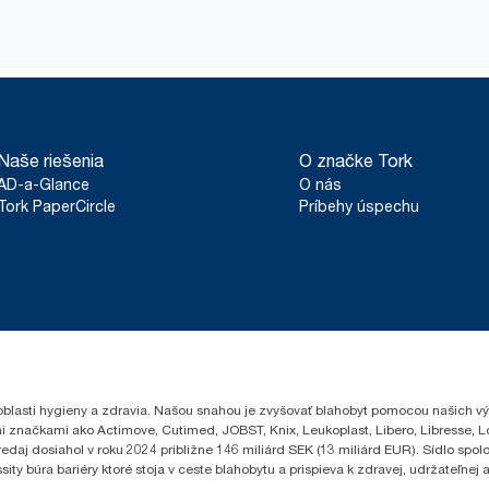
Kotúče s medzinárodným certifikátom udeleným H
**
na jeden útržok.
na to, aby bola výroba v súlade s podmienkami HA
Ergonomické balenie Tork Easy Handling® na jedno
*
Platné pre zásobníky predané alebo prenajímané v Európe (ok
a likvidáciu obalov.
Produkt certifikovaný ClimatePartner: www.climate-id.com/en
**
Predstavuje európsky sortiment náplní Tork Reflex (M3/M4) na
životného cyklu (LCA) vykonaného treťou stranou, ktoré zahŕňa v
Naše riešenia
O značke Tork
Nakoľko sú tieto údaje priemerom systému, nie sú určené na vyk
konkrétne výrobky a spotrebu.
AD-a-Glance
O nás
Tork PaperCircle
Príbehy úspechu
oblasti hygieny a zdravia. Našou snahou je zvyšovať blahobyt pomocou našich vý
i značkami ako Actimove, Cutimed, JOBST, Knix, Leukoplast, Libero, Libresse, 
edaj dosiahol v roku 2024 približne 146 miliárd SEK (13 miliárd EUR). Sídlo sp
 búra bariéry ktoré stoja v ceste blahobytu a prispieva k zdravej, udržateľnej a 