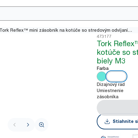
Tork Reflex™ mini zásobník na kotúče so stredovým odvíjaním, biely M3
473177
Tork Reflex
kotúče so s
biely M3
Farba
Dizajnový rad
Umiestnenie
zásobníka
Stiahnite s