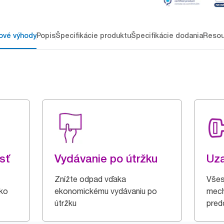
ové výhody
Popis
Špecifikácie produktu
Špecifikácie dodania
Resou
sť
Vydávanie po útržku
Uz
Znížte odpad vďaka
Všes
ako
ekonomickému vydávaniu po
mec
útržku
pred