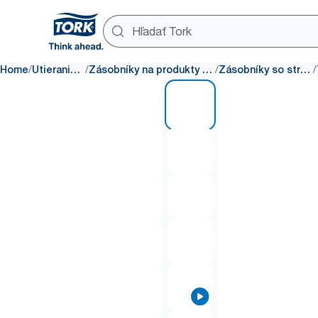
/
/
/
/
Home
Utieranie a čistenie
Zásobníky na produkty na utieranie a čistenie
Zásobníky so stredovým odvíjaním
1 of 8