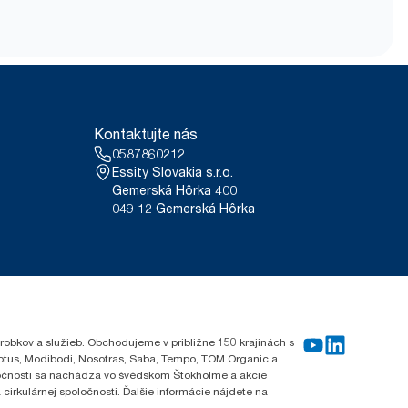
ACCP skracujú čas potrebný
CCP.
duchšie nosenie, otváranie
rem Francúzska) od mája 2023.
-gb/9VIUDN
 útržok. Na základe hodnotenia
šetky úrovne kvality náplní.
Kontaktujte nás
azovanie uhlíkovej stopy pre
0587860212
Essity Slovakia s.r.o.
Gemerská Hôrka 400
049 12 Gemerská Hôrka
robkov a služieb. Obchodujeme v približne 150 krajinách s
Lotus, Modibodi, Nosotras, Saba, Tempo, TOM Organic a
oločnosti sa nachádza vo švédskom Štokholme a akcie
cirkulárnej spoločnosti. Ďalšie informácie nájdete na