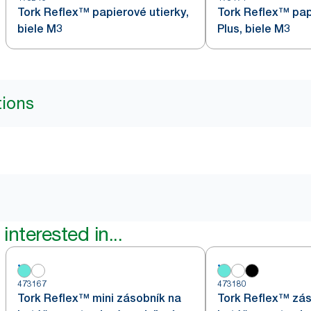
Tork Reflex™ papierové utierky,
Tork Reflex™ pap
biele M3
Plus, biele M3
tions
interested in...
473167
473180
Tork Reflex™ mini zásobník na
Tork Reflex™ zás