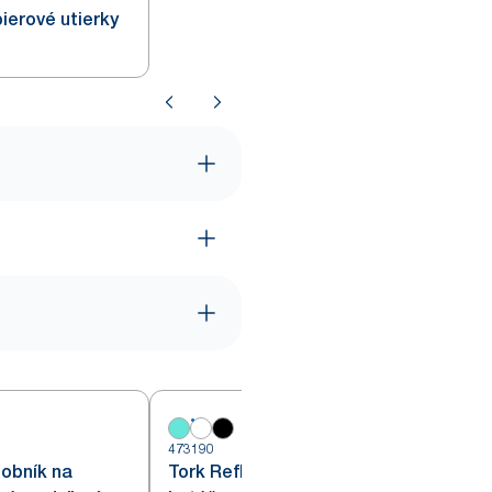
ierové utierky
473190
5
obník na
Tork Reflex™ zásobník na