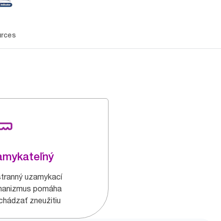
rces
amykateľný
tranný uzamykací
hanizmus pomáha
chádzať zneužitiu