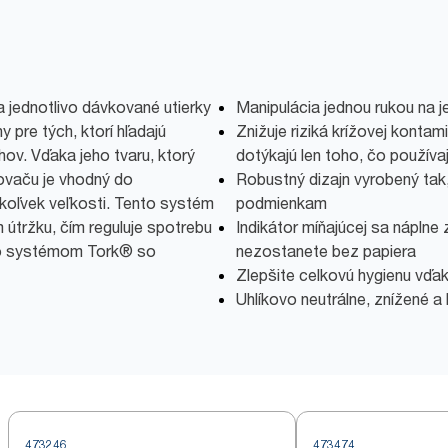
 jednotlivo dávkované utierky
Manipulácia jednou rukou na 
y pre tých, ktorí hľadajú
Znižuje riziká krížovej kontam
chov. Vďaka jeho tvaru, ktorý
dotýkajú len toho, čo používaj
kovaču je vhodný do
Robustný dizajn vyrobený tak,
jkoľvek veľkosti. Tento systém
podmienkam
útržku, čím reguluje spotrebu
Indikátor míňajúcej sa náplne
so systémom Tork® so
nezostanete bez papiera
Zlepšite celkovú hygienu vďa
Uhlíkovo neutrálne, znížené 
473246
473474