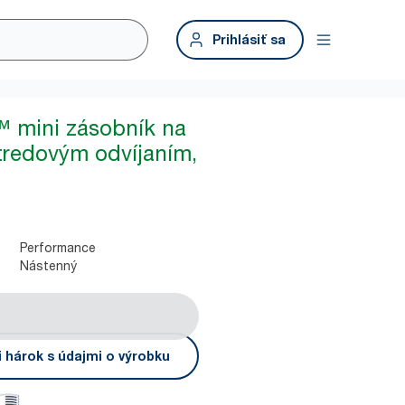
Prihlásiť sa
™ mini zásobník na
tredovým odvíjaním,
Performance
Nástenný
i hárok s údajmi o výrobku