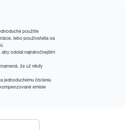
jednoduché použitie
inácie, lebo používatelia sa
ú.
 aby odolal najnáročnejším
 znamená, že už nikdy
ka jednoduchému čisteniu
a kompenzované emisie