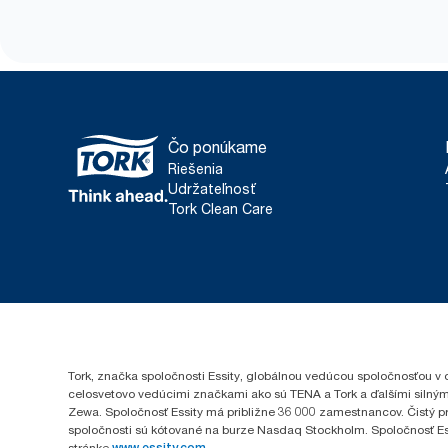
Čo ponúkame
Riešenia
Udržateľnosť
Tork Clean Care
Tork, značka spoločnosti Essity, globálnou vedúcou spoločnosťou v 
celosvetovo vedúcimi značkami ako sú TENA a Tork a ďalšími silným
Zewa. Spoločnosť Essity má približne 36 000 zamestnancov. Čistý pr
spoločnosti sú kótované na burze Nasdaq Stockholm. Spoločnosť Essity
stránke