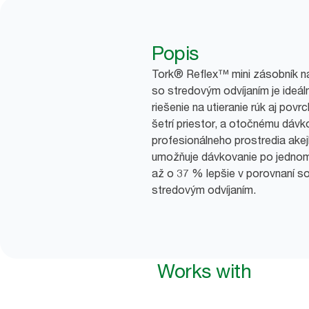
Popis
Tork® Reflex™ mini zásobník na
so stredovým odvíjaním je ideáln
riešenie na utieranie rúk aj povr
šetrí priestor, a otočnému dáv
profesionálneho prostredia ake
umožňuje dávkovanie po jednom 
až o 37 % lepšie v porovnaní 
stredovým odvíjaním.
Works with