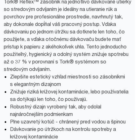
Tork® Reflex™ zásobník na jednotlivo dávkované utierky
so stredovým odvíjaním je ideálny na utieranie rúk a
povrchov pre profesionálne prostredie, navrhnutý tak,
aby dokonale dopĺňal váš pracovný postup. Vďaka
dávkovaniu po jednom útržku sa dotknete len toho, čo
použijete, a vďaka otočnému dávkovaču budete mať
prístup k papieru z akéhokoľvek uhla. Tento jednoducho
použiteľný, hygienický a odolný systém znižuje spotrebu
až o 37 % v porovnaní s Tork® systémom so
stredovým odvíjaním.
Zlepšite estetický vzhľad miestnosti so zásobníkmi
s elegantným dizajnom
Znižuje riziká krížovej kontaminácie, lebo používatelia
sa dotýkajú len toho, čo používajú.
Robustný dizajn vyrobený tak, aby odolal
najnáročnejším podmienkam
Plne uzavretý kotúč - chránený pred vodou a špinou
Dávkovanie po útržkoch na kontrolu spotreby a
krížovej kontaminácie