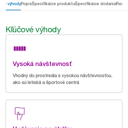
ové výhody
Popis
Špecifikácie produktu
Špecifikácie dodania
Resou
Kľúčové výhody
Vysoká návštevnosť
Vhodný do prostredia s vysokou návštevnosťou,
ako sú letiská a športové centrá