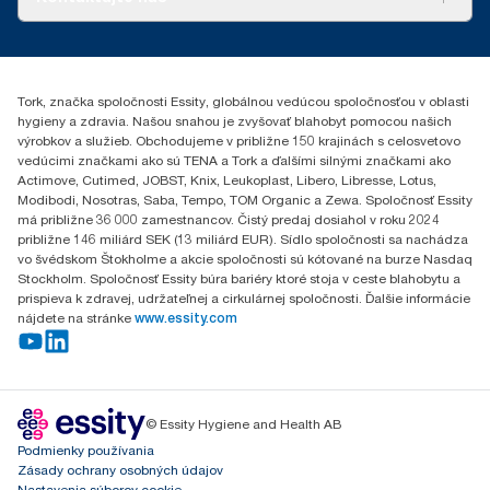
Príbehy úspechu
0587860212
Essity Slovakia s.r.o.
Gemerská Hôrka 400
Tork, značka spoločnosti Essity, globálnou vedúcou spoločnosťou v oblasti
049 12 Gemerská Hôrka
hygieny a zdravia. Našou snahou je zvyšovať blahobyt pomocou našich
výrobkov a služieb. Obchodujeme v približne 150 krajinách s celosvetovo
vedúcimi značkami ako sú TENA a Tork a ďalšími silnými značkami ako
Actimove, Cutimed, JOBST, Knix, Leukoplast, Libero, Libresse, Lotus,
Modibodi, Nosotras, Saba, Tempo, TOM Organic a Zewa. Spoločnosť Essity
má približne 36 000 zamestnancov. Čistý predaj dosiahol v roku 2024
približne 146 miliárd SEK (13 miliárd EUR). Sídlo spoločnosti sa nachádza
vo švédskom Štokholme a akcie spoločnosti sú kótované na burze Nasdaq
Stockholm. Spoločnosť Essity búra bariéry ktoré stoja v ceste blahobytu a
prispieva k zdravej, udržateľnej a cirkulárnej spoločnosti. Ďalšie informácie
nájdete na stránke
www.essity.com
© Essity Hygiene and Health AB
Podmienky používania
Zásady ochrany osobných údajov
Nastavenia súborov cookie