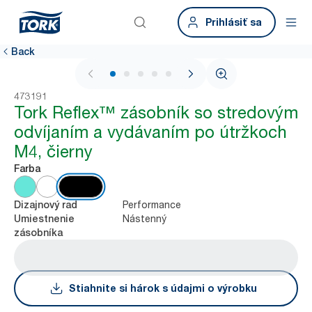
Prihlásiť sa
Back
1 / 6
473191
Tork Reflex™ zásobník so stredovým
odvíjaním a vydávaním po útržkoch
M4, čierny
Farba
Performance
Dizajnový rad
Nástenný
Umiestnenie
zásobníka
Stiahnite si hárok s údajmi o výrobku