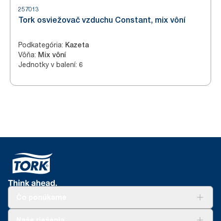
257013
Tork osviežovač vzduchu Constant, mix vôní
Podkategória
:
Kazeta
Vôňa
:
Mix vôní
Jednotky v balení
:
6
Čo ponúkame
Riešenia
Naše riešenia