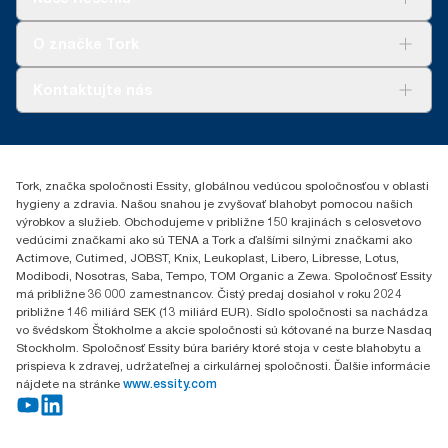
Udržateľnosť
Tork Clean Care
AD-a-Glance
O značke Tork
Tork PaperCircle
O nás
Kontaktujte nás
Príbehy úspechu
0587860212
Essity Slovakia s.r.o.
Gemerská Hôrka 400
Tork, značka spoločnosti Essity, globálnou vedúcou spoločnosťou v oblasti
049 12 Gemerská Hôrka
hygieny a zdravia. Našou snahou je zvyšovať blahobyt pomocou našich
výrobkov a služieb. Obchodujeme v približne 150 krajinách s celosvetovo
vedúcimi značkami ako sú TENA a Tork a ďalšími silnými značkami ako
Actimove, Cutimed, JOBST, Knix, Leukoplast, Libero, Libresse, Lotus,
Modibodi, Nosotras, Saba, Tempo, TOM Organic a Zewa. Spoločnosť Essity
má približne 36 000 zamestnancov. Čistý predaj dosiahol v roku 2024
približne 146 miliárd SEK (13 miliárd EUR). Sídlo spoločnosti sa nachádza
vo švédskom Štokholme a akcie spoločnosti sú kótované na burze Nasdaq
Stockholm. Spoločnosť Essity búra bariéry ktoré stoja v ceste blahobytu a
prispieva k zdravej, udržateľnej a cirkulárnej spoločnosti. Ďalšie informácie
nájdete na stránke
www.essity.com