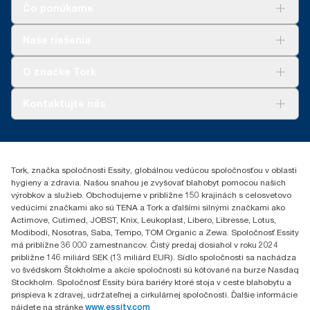
Čo ponúkame
Riešenia
Naše riešenia
Udržateľnosť
Tork Clean Care
AD-a-Glance
O značke Tork
Tork PaperCircle
O nás
Kontaktujte nás
Príbehy úspechu
0587860212
Essity Slovakia s.r.o.
Gemerská Hôrka 400
Tork, značka spoločnosti Essity, globálnou vedúcou spoločnosťou v oblasti
049 12 Gemerská Hôrka
hygieny a zdravia. Našou snahou je zvyšovať blahobyt pomocou našich
výrobkov a služieb. Obchodujeme v približne 150 krajinách s celosvetovo
vedúcimi značkami ako sú TENA a Tork a ďalšími silnými značkami ako
Actimove, Cutimed, JOBST, Knix, Leukoplast, Libero, Libresse, Lotus,
Modibodi, Nosotras, Saba, Tempo, TOM Organic a Zewa. Spoločnosť Essity
má približne 36 000 zamestnancov. Čistý predaj dosiahol v roku 2024
približne 146 miliárd SEK (13 miliárd EUR). Sídlo spoločnosti sa nachádza
vo švédskom Štokholme a akcie spoločnosti sú kótované na burze Nasdaq
Stockholm. Spoločnosť Essity búra bariéry ktoré stoja v ceste blahobytu a
prispieva k zdravej, udržateľnej a cirkulárnej spoločnosti. Ďalšie informácie
nájdete na stránke
www.essity.com