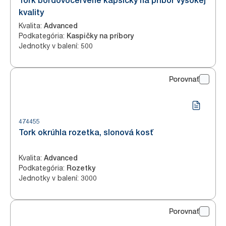
Tork bordovočervené kapsičky na príbor vysokej
kvality
Kvalita
:
Advanced
Podkategória
:
Kaspičky na príbory
Jednotky v balení
:
500
Porovnať
474455
Tork okrúhla rozetka, slonová kosť
Kvalita
:
Advanced
Podkategória
:
Rozetky
Jednotky v balení
:
3000
Porovnať