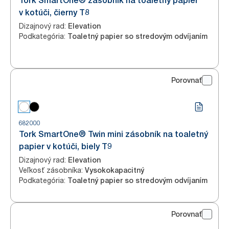
Tork SmartOne® zásobník na toaletný papier
v kotúči, čierny T8
Dizajnový rad
:
Elevation
Podkategória
:
Toaletný papier so stredovým odvíjaním
Porovnať
682000
Tork SmartOne® Twin mini zásobník na toaletný
papier v kotúči, biely T9
Dizajnový rad
:
Elevation
Veľkosť zásobníka
:
Vysokokapacitný
Podkategória
:
Toaletný papier so stredovým odvíjaním
Porovnať