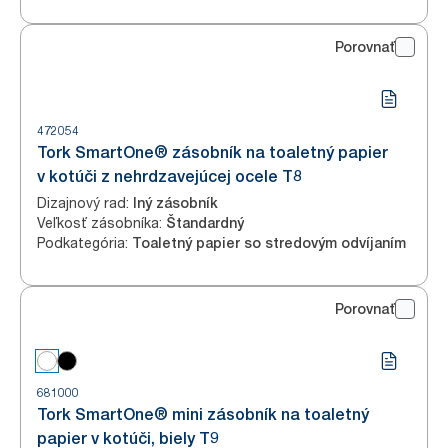
Porovnať
472054
Tork SmartOne® zásobník na toaletný papier
v kotúči z nehrdzavejúcej ocele T8
Dizajnový rad
:
Iný zásobník
Veľkosť zásobníka
:
Štandardný
Podkategória
:
Toaletný papier so stredovým odvíjaním
Porovnať
681000
Tork SmartOne® mini zásobník na toaletný
papier v kotúči, biely T9