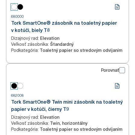
680000
Tork SmartOne® zásobník na toaletný papier
v kotúči, biely T8
Dizajnový rad
:
Elevation
Veľkosť zásobníka
:
Štandardný
Podkategória
:
Toaletný papier so stredovým odvíjaním
Porovnať
682008
Tork SmartOne® Twin mini zásobník na toaletný
papier v kotúči, čierny T9
Dizajnový rad
:
Elevation
Veľkosť zásobníka
:
Twin, horizontálny
Podkategória
:
Toaletný papier so stredovým odvíjaním