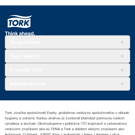
Čo ponúkame
Riešenia
Naše riešenia
Udržateľnosť
Tork Clean Care
AD-a-Glance
O značke Tork
Tork PaperCircle
O nás
Kontaktujte nás
Príbehy úspechu
0587860212
Essity Slovakia s.r.o.
Gemerská Hôrka 400
Tork, značka spoločnosti Essity, globálnou vedúcou spoločnosťou v oblasti
049 12 Gemerská Hôrka
hygieny a zdravia. Našou snahou je zvyšovať blahobyt pomocou našich
výrobkov a služieb. Obchodujeme v približne 150 krajinách s celosvetovo
vedúcimi značkami ako sú TENA a Tork a ďalšími silnými značkami ako
Actimove, Cutimed, JOBST, Knix, Leukoplast, Libero, Libresse, Lotus,