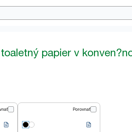
 toaletný papier v konven?n
vnať
Porovnať