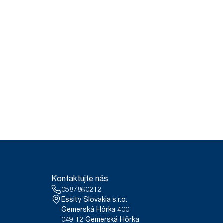
Kontaktujte nás
0587860212
Essity Slovakia s.r.o.
Gemerská Hôrka 400
049 12 Gemerská Hôrka