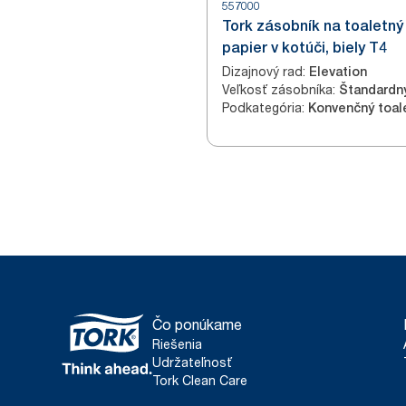
557000
Tork zásobník na toaletný
papier v kotúči, biely T4
Dizajnový rad
:
Elevation
Veľkosť zásobníka
:
Štandardn
Podkategória
:
Čo ponúkame
Riešenia
Udržateľnosť
Tork Clean Care