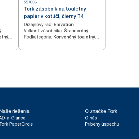
557008
Tork zásobník na toaletný
papier v kotúči, čierny T4
Dizajnový rad
:
Elevation
Veľkosť zásobníka
:
ý
Štandardný
Podkategória
:
Konvenčný toaletný papier v kotúčoch
Konvenčný toaletný papier v kotúčoch
Naše riešenia
O značke Tork
AD-a-Glance
O nás
Tork PaperCircle
Príbehy úspechu