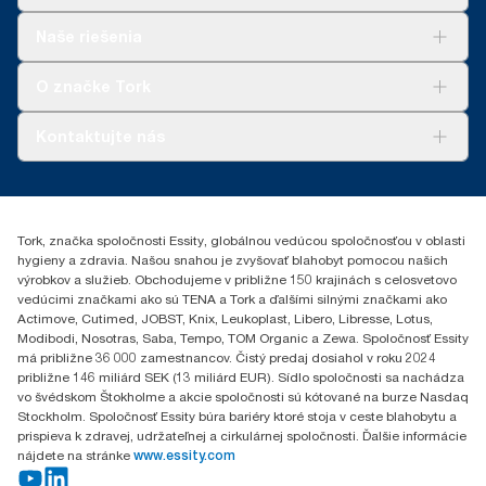
Riešenia
Naše riešenia
Udržateľnosť
Tork Clean Care
AD-a-Glance
O značke Tork
Tork PaperCircle
O nás
Kontaktujte nás
Príbehy úspechu
0587860212
Essity Slovakia s.r.o.
Gemerská Hôrka 400
Tork, značka spoločnosti Essity, globálnou vedúcou spoločnosťou v oblasti
049 12 Gemerská Hôrka
hygieny a zdravia. Našou snahou je zvyšovať blahobyt pomocou našich
výrobkov a služieb. Obchodujeme v približne 150 krajinách s celosvetovo
vedúcimi značkami ako sú TENA a Tork a ďalšími silnými značkami ako
Actimove, Cutimed, JOBST, Knix, Leukoplast, Libero, Libresse, Lotus,
Modibodi, Nosotras, Saba, Tempo, TOM Organic a Zewa. Spoločnosť Essity
má približne 36 000 zamestnancov. Čistý predaj dosiahol v roku 2024
približne 146 miliárd SEK (13 miliárd EUR). Sídlo spoločnosti sa nachádza
vo švédskom Štokholme a akcie spoločnosti sú kótované na burze Nasdaq
Stockholm. Spoločnosť Essity búra bariéry ktoré stoja v ceste blahobytu a
prispieva k zdravej, udržateľnej a cirkulárnej spoločnosti. Ďalšie informácie
nájdete na stránke
www.essity.com