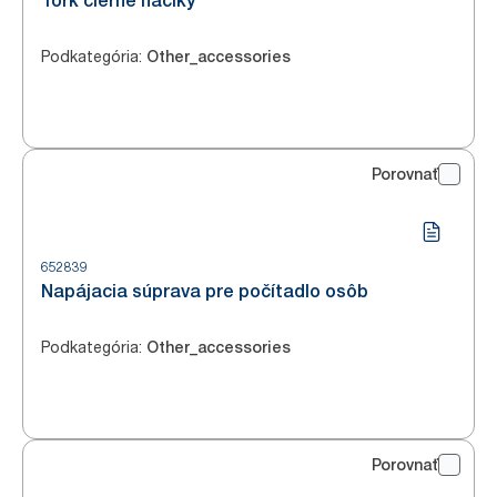
Tork čierne háčiky
Podkategória
:
Other_accessories
Porovnať
652839
Napájacia súprava pre počítadlo osôb
Podkategória
:
Other_accessories
Porovnať