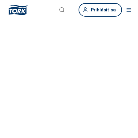
Prihlásiť sa
Tork Xpressnap
Fit
Šetrite čas a propagujte správnu hygienu