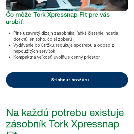
Čo môže Tork Xpressnap Fit pre vás
urobiť:
Plne uzavretý dizajn zásobníka: ľahké čistenie, hostia
dotknú len toho, čo si zoberú
Vydávanie po útržku: redukuje spotrebu a odpad z
nepoužitých servítok
Kompaktná veľkosť: uvoľňuje cenný priestor
Stiahnuť brožúru
Na každú potrebu existuje
zásobník Tork Xpressnap