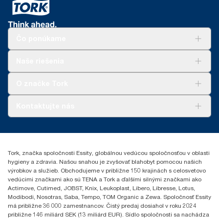
Čo ponúkame
Riešenia
Naše riešenia
Udržateľnosť
Tork Clean Care
AD-a-Glance
O značke Tork
Tork PaperCircle
O nás
Kontaktujte nás
Príbehy úspechu
0587860212
Essity Slovakia s.r.o.
Gemerská Hôrka 400
Tork, značka spoločnosti Essity, globálnou vedúcou spoločnosťou v oblasti
049 12 Gemerská Hôrka
hygieny a zdravia. Našou snahou je zvyšovať blahobyt pomocou našich
výrobkov a služieb. Obchodujeme v približne 150 krajinách s celosvetovo
vedúcimi značkami ako sú TENA a Tork a ďalšími silnými značkami ako
Actimove, Cutimed, JOBST, Knix, Leukoplast, Libero, Libresse, Lotus,
Modibodi, Nosotras, Saba, Tempo, TOM Organic a Zewa. Spoločnosť Essity
má približne 36 000 zamestnancov. Čistý predaj dosiahol v roku 2024
približne 146 miliárd SEK (13 miliárd EUR). Sídlo spoločnosti sa nachádza