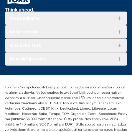
Čo ponúkame
Riešenia
Naše riešenia
Udržateľnosť
Tork Clean Care
AD-a-Glance
O značke Tork
Tork PaperCircle
O nás
Kontaktujte nás
Príbehy úspechu
0587860212
Essity Slovakia s.r.o.
Gemerská Hôrka 400
Tork, značka spoločnosti Essity, globálnou vedúcou spoločnosťou v oblasti
049 12 Gemerská Hôrka
hygieny a zdravia. Našou snahou je zvyšovať blahobyt pomocou našich
výrobkov a služieb. Obchodujeme v približne 150 krajinách s celosvetovo
vedúcimi značkami ako sú TENA a Tork a ďalšími silnými značkami ako
Actimove, Cutimed, JOBST, Knix, Leukoplast, Libero, Libresse, Lotus,
Modibodi, Nosotras, Saba, Tempo, TOM Organic a Zewa. Spoločnosť Essity
má približne 36 000 zamestnancov. Čistý predaj dosiahol v roku 2024
približne 146 miliárd SEK (13 miliárd EUR). Sídlo spoločnosti sa nachádza
vo švédskom Štokholme a akcie spoločnosti sú kótované na burze Nasdaq