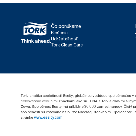
Čo ponúkame
Riešenia
Udržateľnosť
Tork Clean Care
Tork, značka spoločnosti Essity, globálnou vedúcou spoločnosťou v 
celosvetovo vedúcimi značkami ako sú TENA a Tork a ďalšími silným
Zewa. Spoločnosť Essity má približne 36 000 zamestnancov. Čistý pr
spoločnosti sú kótované na burze Nasdaq Stockholm. Spoločnosť Essity
stránke
www.essity.com