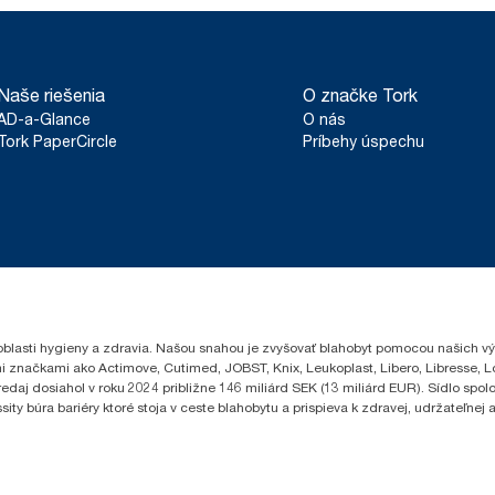
Naše riešenia
O značke Tork
AD-a-Glance
O nás
Tork PaperCircle
Príbehy úspechu
oblasti hygieny a zdravia. Našou snahou je zvyšovať blahobyt pomocou našich vý
i značkami ako Actimove, Cutimed, JOBST, Knix, Leukoplast, Libero, Libresse, 
edaj dosiahol v roku 2024 približne 146 miliárd SEK (13 miliárd EUR). Sídlo sp
 búra bariéry ktoré stoja v ceste blahobytu a prispieva k zdravej, udržateľnej a 