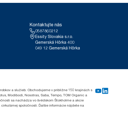
Kontaktujte nás
0587860212
Essity Slovakia s.r.o.
Gemerská Hôrka 400
049 12 Gemerská Hôrka
robkov a služieb. Obchodujeme v približne 150 krajinách s
Lotus, Modibodi, Nosotras, Saba, Tempo, TOM Organic a
oločnosti sa nachádza vo švédskom Štokholme a akcie
cirkulárnej spoločnosti. Ďalšie informácie nájdete na