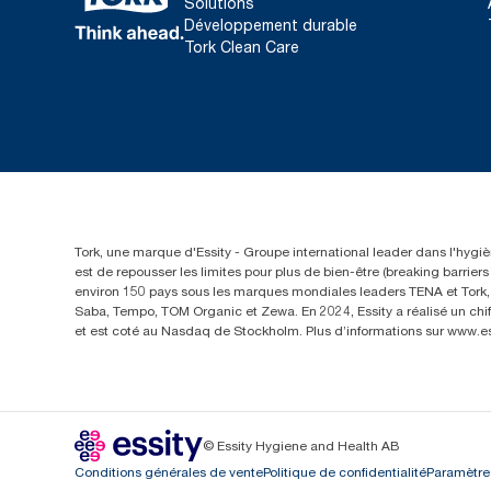
Solutions
Développement durable
Tork Clean Care
Tork, une marque d'Essity - Groupe international leader dans l'hygièn
est de repousser les limites pour plus de bien-être (breaking barrie
environ 150 pays sous les marques mondiales leaders TENA et Tork, a
Saba, Tempo, TOM Organic et Zewa. En 2024, Essity a réalisé un chif
et est coté au Nasdaq de Stockholm. Plus d’informations sur www.e
© Essity Hygiene and Health AB
Conditions générales de vente
Politique de confidentialité
Paramètre