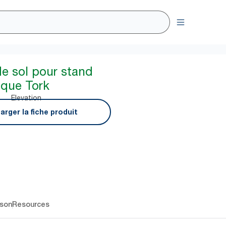
de sol pour stand
ique Tork
Elevation
arger la fiche produit
ison
Resources