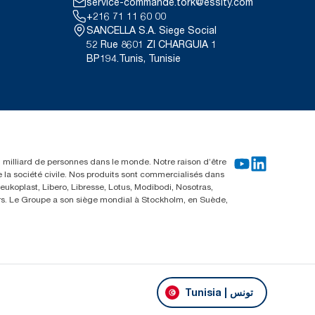
service-commande.tork@essity.com
+216 71 11 60 00
SANCELLA S.A. Siege Social
52 Rue 8601 ZI CHARGUIA 1
BP194.Tunis, Tunisie
un milliard de personnes dans le monde. Notre raison d’être
e la société civile. Nos produits sont commercialisés dans
ukoplast, Libero, Libresse, Lotus, Modibodi, Nosotras,
eurs. Le Groupe a son siège mondial à Stockholm, en Suède,
Tunisia | تونس