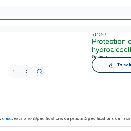
511062
Protection 
hydroalcool
Gamme
Téléch
 clés
Description
Spécifications du produit
Spécifications de livra