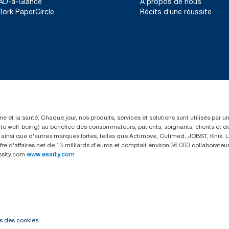
AD-a-Glance
À propos de nous
Tork PaperCircle
Récits d’une réussite
e et la santé. Chaque jour, nos produits, services et solutions sont utilisés par 
rs to well-being) au bénéfice des consommateurs, patients, soignants, clients et d
insi que d'autres marques fortes, telles que Actimove, Cutimed, JOBST, Knix, Le
fre d'affaires net de 13 milliards d'euros et comptait environ 36.000 collaborat
ssity.com
www.essity.com
s des cookies