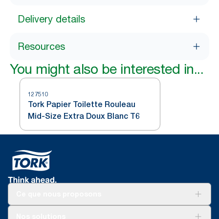
Delivery details
Resources
You might also be interested in...
127510
Tork Papier Toilette Rouleau
Mid-Size Extra Doux Blanc T6
Ce que nous proposons
Solutions
Nos solutions