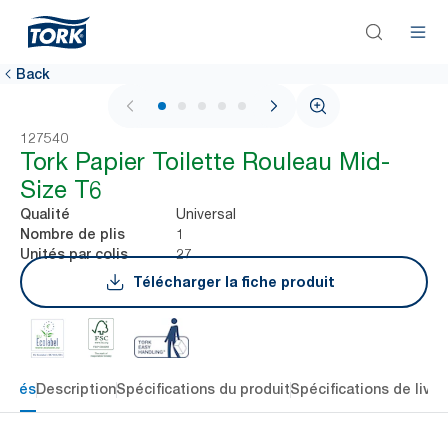
Back
1 / 5
127540
Tork Papier Toilette Rouleau Mid-
Size T6
Universal
Qualité
1
Nombre de plis
27
Unités par colis
Télécharger la fiche produit
 clés
Description
Spécifications du produit
Spécifications de livra