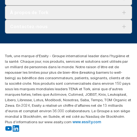
Développement durable
Tork Clean Care
AD-a-Glance
À propos de Tork
Tork PaperCircle
À propos de nous
Contactez-nous
Récits d’une réussite
service-commande.tork@essity.com
+216 71 11 60 00
SANCELLA S.A. Siege Social
Tork, une marque d'Essity - Groupe international leader dans l'hygiène et
52 Rue 8601 ZI CHARGUIA 1
la santé. Chaque jour, nos produits, services et solutions sont utilisés par
BP194.Tunis, Tunisie
un milliard de personnes dans le monde. Notre raison d’être est de
repousser les limites pour plus de bien-être (breaking barriers to well-
being) au bénéfice des consommateurs, patients, soignants, clients et de
la société civile. Nos produits sont commercialisés dans environ 150 pays
sous les marques mondiales leaders TENA et Tork, ainsi que d'autres
marques fortes, telles que Actimove, Cutimed, JOBST, Knix, Leukoplast,
Libero, Libresse, Lotus, Modibodi, Nosotras, Saba, Tempo, TOM Organic et
Zewa. En 2024, Essity a réalisé un chiffre d'affaires net de 13 milliards
d'euros et comptait environ 36.000 collaborateurs. Le Groupe a son siège
mondial à Stockholm, en Suède, et est coté au Nasdaq de Stockholm.
Plus d’informations sur www.essity.com
www.essity.com